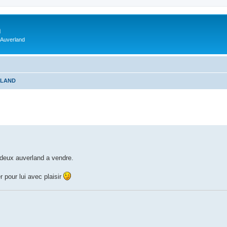
m
 Auverland
RLAND
 deux auverland a vendre.
 pour lui avec plaisir