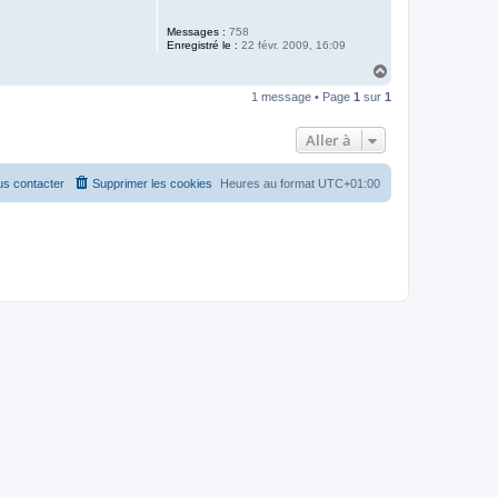
Messages :
758
Enregistré le :
22 févr. 2009, 16:09
H
a
1 message • Page
1
sur
1
u
t
Aller à
s contacter
Supprimer les cookies
Heures au format
UTC+01:00