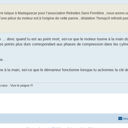
ire laïque à Madagascar pour l’association Retraites Sans Frontière , nous avons u
e pièce du moteur est à l'origine de cette panne , dilatation ?lorsqu'il refroidi pas
e … donc quand tu est au point mort, est-ce que le moteur tourne à la main da
 a des points plus durs correspondant aux phases de compression dans les cylin
ps .
rne à la main, est-ce que le démarreur fonctionne lorsque tu actionnes la clé d
cœur : Vive le peigne !!!
Nou