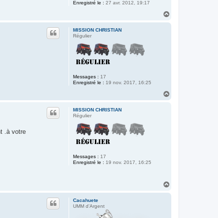
Enregistré le :
27 avr. 2012, 19:17
H
a
u
MISSION CHRISTIAN
t
Régulier
Messages :
17
Enregistré le :
19 nov. 2017, 16:25
H
a
u
MISSION CHRISTIAN
t
Régulier
t .à votre
Messages :
17
Enregistré le :
19 nov. 2017, 16:25
H
a
u
Cacahuete
t
UMM d'Argent