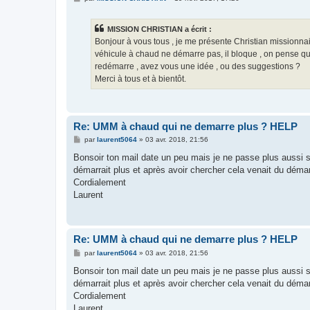
e
s
s
MISSION CHRISTIAN a écrit :
a
g
Bonjour à vous tous , je me présente Christian missionna
e
véhicule à chaud ne démarre pas, il bloque , on pense qu'un
redémarre , avez vous une idée , ou des suggestions ?
Merci à tous et à bientôt.
Re: UMM à chaud qui ne demarre plus ? HELP
M
par
laurent5064
»
03 avr. 2018, 21:56
e
s
Bonsoir ton mail date un peu mais je ne passe plus aussi s
s
démarrait plus et après avoir chercher cela venait du démarr
a
g
Cordialement
e
Laurent
Re: UMM à chaud qui ne demarre plus ? HELP
M
par
laurent5064
»
03 avr. 2018, 21:56
e
s
Bonsoir ton mail date un peu mais je ne passe plus aussi s
s
démarrait plus et après avoir chercher cela venait du démarr
a
g
Cordialement
e
Laurent