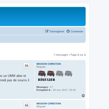
S’enregistrer
Connexion
7 messages • Page
1
sur
1
MISSION CHRISTIAN
Régulier
ons un UMM alter et
roidi pas de soucis il
Messages :
17
Enregistré le :
19 nov. 2017, 16:25
H
a
u
MISSION CHRISTIAN
t
Régulier