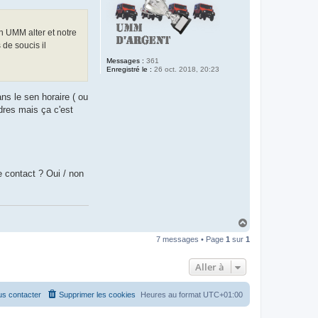
n UMM alter et notre
 de soucis il
Messages :
361
Enregistré le :
26 oct. 2018, 20:23
ns le sen horaire ( ou
dres mais ça c'est
e contact ? Oui / non
H
a
7 messages • Page
1
sur
1
u
t
Aller à
s contacter
Supprimer les cookies
Heures au format
UTC+01:00