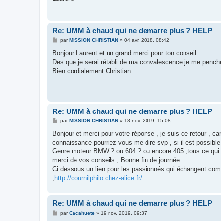
Re: UMM à chaud qui ne demarre plus ? HELP
M
par
MISSION CHRISTIAN
»
04 avr. 2018, 08:42
e
s
Bonjour Laurent et un grand merci pour ton conseil
s
Des que je serai rétabli de ma convalescence je me penche
a
g
Bien cordialement Christian .
e
Re: UMM à chaud qui ne demarre plus ? HELP
M
par
MISSION CHRISTIAN
»
18 nov. 2019, 15:08
e
s
Bonjour et merci pour votre réponse , je suis de retour , c
s
connaissance pourriez vous me dire svp , si il est possib
a
g
Genre moteur BMW ? ou 604 ? ou encore 405 ,tous ce qui es
e
merci de vos conseils ; Bonne fin de journée .
Ci dessous un lien pour les passionnés qui échangent co
,
http://cournilphilo.chez-alice.fr/
Re: UMM à chaud qui ne demarre plus ? HELP
M
par
Cacahuete
»
19 nov. 2019, 09:37
e