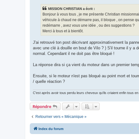
s
s
MISSION CHRISTIAN a écrit :
a
g
Bonjour à vous tous , je me présente Christian missionna
e
véhicule à chaud ne démarre pas, il bloque , on pense qu'un
redémarre , avez vous une idée , ou des suggestions ?
Merci à tous et à bientôt.
J'ai retrouvé ton post décrivant approximativement la pann
avec une clé à douille en bout de Vilo ? ) S'il tourne il y
normal. Cependant il ne doit pas être bloqué !
La réponse dira si ça vient du moteur dans un premier tem
Ensuite, si le moteur n'est pas bloqué au point mort et tou
/ quelle réaction ?
C'est après avoir tous perdu leurs cheveux qu'ils criaient enfin tous en 
Répondre
Retourner vers « Mécanique »
Index du forum