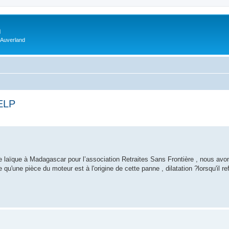
m
 Auverland
ELP
re laïque à Madagascar pour l’association Retraites Sans Frontière , nous av
u'une pièce du moteur est à l'origine de cette panne , dilatation ?lorsqu'il ref