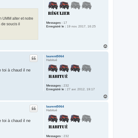
n UMM alter et notre
Messages :
17
 de soucis il
Enregistré le :
19 nov. 2017, 16:25
H
a
u
laurent5064
t
Habitué
toi à chaud il ne
Messages :
232
Enregistré le :
27 avr. 2012, 19:17
H
a
u
laurent5064
t
Habitué
toi à chaud il ne
Messages :
232