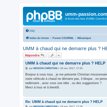
umm-passion.co
le forum des fans d'UMM, Cournil et
FAQ
Index du forum
Forum COURNIL
Mécanique
UMM à chaud qui ne demarre plus ? H
Répondre
UMM à chaud qui ne demarre plus ? HELP
M
par
MISSION CHRISTIAN
»
19 nov. 2017, 17:20
e
s
Bonjour à vous tous , je me présente Christian missionnai
s
notre véhicule à chaud ne démarre pas, il bloque , on pense q
a
g
redémarre , avez vous une idée , ou des suggestions ?
e
Merci à tous et à bientôt.
Re: UMM à chaud qui ne demarre plus ? HELP
M
par
MISSION CHRISTIAN
»
19 nov. 2017, 17:26