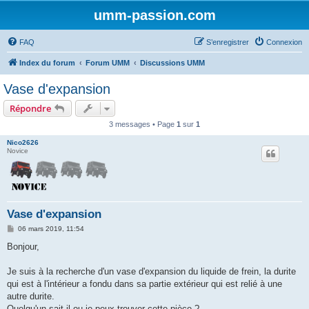
umm-passion.com
FAQ
S’enregistrer
Connexion
Index du forum
Forum UMM
Discussions UMM
Vase d'expansion
Répondre
3 messages • Page
1
sur
1
Nico2626
Novice
Vase d'expansion
M
06 mars 2019, 11:54
e
s
Bonjour,
s
a
g
Je suis à la recherche d'un vase d'expansion du liquide de frein, la durite
e
qui est à l'intérieur a fondu dans sa partie extérieur qui est relié à une
autre durite.
Quelqu'un sait-il ou je peux trouver cette pièce ?