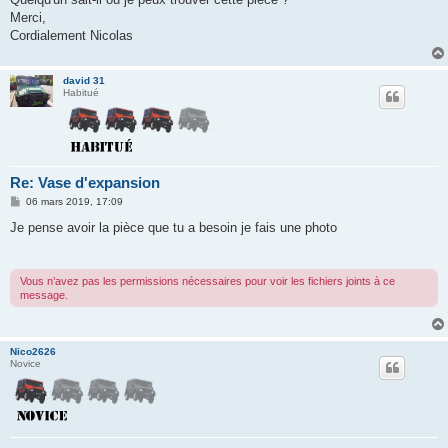
Merci,
Cordialement Nicolas
david 31
Habitué
Re: Vase d'expansion
M
06 mars 2019, 17:09
e
s
Je pense avoir la pièce que tu a besoin je fais une photo
s
a
g
e
Vous n’avez pas les permissions nécessaires pour voir les fichiers joints à ce
message.
Nico2626
Novice