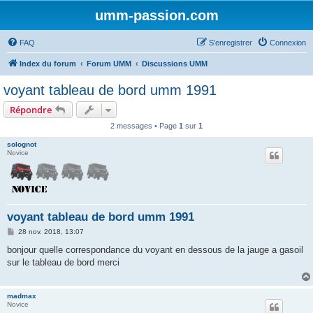
umm-passion.com
FAQ
S’enregistrer
Connexion
Index du forum
Forum UMM
Discussions UMM
voyant tableau de bord umm 1991
Répondre
2 messages • Page
1
sur
1
solognot
Novice
voyant tableau de bord umm 1991
M
28 nov. 2018, 13:07
e
s
bonjour quelle correspondance du voyant en dessous de la jauge a gasoil
s
sur le tableau de bord merci
a
g
e
madmax
Novice