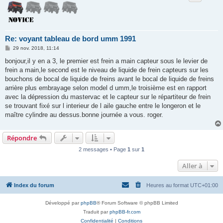
Re: voyant tableau de bord umm 1991
M
29 nov. 2018, 11:14
e
s
bonjour,il y en a 3, le premier est frein a main capteur sous le levier de
s
frein a main,le second est le niveau de liquide de frein capteurs sur les
a
g
bouchons de bocal de liquide de freins avant le bocal de liquide de freins
e
arrière plus embrayage selon model d umm,le troisième est en rapport
avec la dépression du mastervac et le capteur sur le répartiteur de frein
se trouvant fixé sur l interieur de l aile gauche entre le longeron et le
maître cylindre au dessus.bonne journée a vous. roger.
Répondre
2 messages • Page
1
sur
1
Aller à
Index du forum
Heures au format
UTC+01:00
Développé par
phpBB
® Forum Software © phpBB Limited
Traduit par
phpBB-fr.com
Confidentialité
|
Conditions