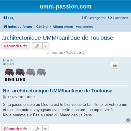
umm-passion.com
FAQ
S’enregistrer
Connexion
Index du forum
Général
Album photo - vos engins
architectonique UMM/banlieue de Toulouse
Répondre
1 message • Page
1
sur
1
le zech
Régulier
Re: architectonique UMM/banlieue de Toulouse
M
17 nov. 2018, 09:07
e
s
Si tu passe encore au bled tu est le bienvenue ta famille toi et votre umm
s
et tous les autres voyageurs avec cette monture , un mp et voilà.
a
g
Nous somme sur Fès au nord du Maroc depuis 2ans.
e
Répondre