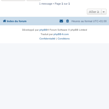
1 message • Page
1
sur
1
Aller à
Index du forum
Heures au format
UTC+01:00
Développé par
phpBB
® Forum Software © phpBB Limited
Traduit par
phpBB-fr.com
Confidentialité
|
Conditions