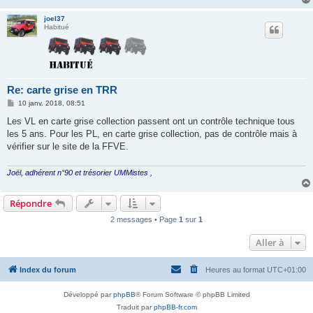
joel37
Habitué
Re: carte grise en TRR
M
10 janv. 2018, 08:51
e
s
Les VL en carte grise collection passent ont un contrôle technique tous
s
les 5 ans. Pour les PL, en carte grise collection, pas de contrôle mais à
a
g
vérifier sur le site de la FFVE.
e
Joël, adhérent n°90 et trésorier UMMistes ,
Répondre
2 messages • Page
1
sur
1
Aller à
Index du forum
Heures au format
UTC+01:00
Développé par
phpBB
® Forum Software © phpBB Limited
Traduit par
phpBB-fr.com