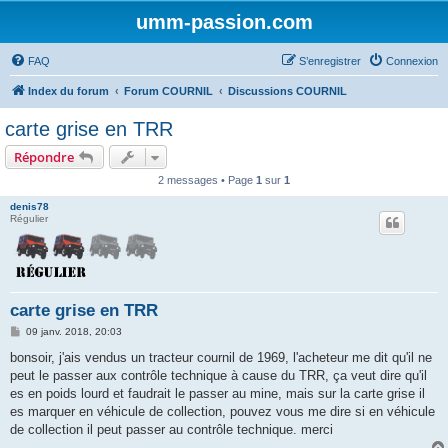
umm-passion.com
FAQ
S’enregistrer
Connexion
Index du forum
Forum COURNIL
Discussions COURNIL
carte grise en TRR
Répondre
2 messages • Page
1
sur
1
denis78
Régulier
carte grise en TRR
M
09 janv. 2018, 20:03
e
s
bonsoir, j'ais vendus un tracteur cournil de 1969, l'acheteur me dit qu'il ne
s
peut le passer aux contrôle technique à cause du TRR, ça veut dire qu'il
a
g
es en poids lourd et faudrait le passer au mine, mais sur la carte grise il
e
es marquer en véhicule de collection, pouvez vous me dire si en véhicule
de collection il peut passer au contrôle technique. merci