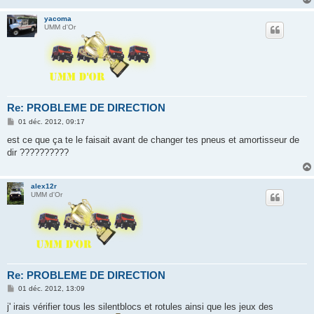
yacoma
UMM d'Or
Re: PROBLEME DE DIRECTION
M
01 déc. 2012, 09:17
e
s
est ce que ça te le faisait avant de changer tes pneus et amortisseur de
s
dir ??????????
a
g
e
alex12r
UMM d'Or
Re: PROBLEME DE DIRECTION
M
01 déc. 2012, 13:09
e
s
j' irais vérifier tous les silentblocs et rotules ainsi que les jeux des
s