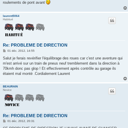
roulements de pont avant
a
g
e
laurent5064
Habitué
Re: PROBLEME DE DIRECTION
M
01 déc. 2012, 14:55
e
s
Salut je ferais revérifier l'équilibrage des roues car c'est une aventure qui
s
m'est arrivé sur un train de pneus neuf tremblement dans la direction à
a
g
70kmh donc pas glop ! Et effectivement après contrôle au garage ils
e
étaient mal monté .Cordialement Laurent
BEAURAIN
Novice
Re: PROBLEME DE DIRECTION
M
01 déc. 2012, 20:31
e
s