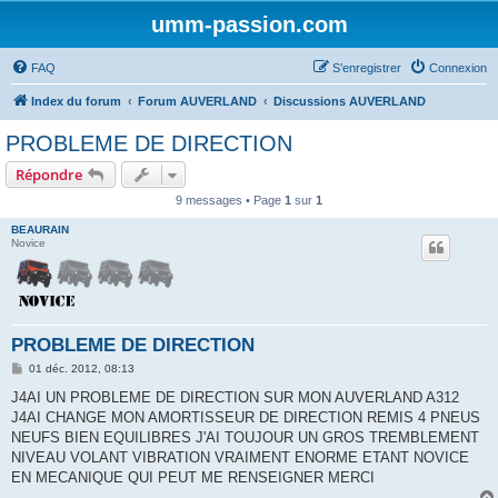
umm-passion.com
FAQ
S’enregistrer
Connexion
Index du forum
Forum AUVERLAND
Discussions AUVERLAND
PROBLEME DE DIRECTION
Répondre
9 messages • Page
1
sur
1
BEAURAIN
Novice
PROBLEME DE DIRECTION
M
01 déc. 2012, 08:13
e
s
J4AI UN PROBLEME DE DIRECTION SUR MON AUVERLAND A312
s
J4AI CHANGE MON AMORTISSEUR DE DIRECTION REMIS 4 PNEUS
a
g
NEUFS BIEN EQUILIBRES J'AI TOUJOUR UN GROS TREMBLEMENT
e
NIVEAU VOLANT VIBRATION VRAIMENT ENORME ETANT NOVICE
EN MECANIQUE QUI PEUT ME RENSEIGNER MERCI