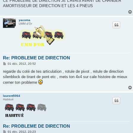
CE PROBLEME DE DIRECTION JE L'AVAIS AVANT DE CHANGER
s
AMORTISSEUR DE DIRECTION ET LES 4 PNEUS
a
g
e
yacoma
UMM d'Or
Re: PROBLEME DE DIRECTION
M
01 déc. 2012, 20:52
e
s
regarde du coté de tes articulation , rotule de pivot , retule de direction
s
silenblock de tirant de pont etc , mets ton 4x4 sur cale histoire de mieux
a
g
cerner ton probleme
e
laurent5064
Habitué
Re: PROBLEME DE DIRECTION
M
01 déc. 2012, 23:23