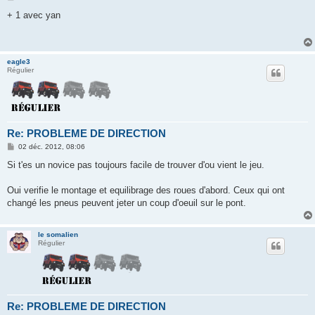
e
s
+ 1 avec yan
s
a
g
e
eagle3
Régulier
Re: PROBLEME DE DIRECTION
M
02 déc. 2012, 08:06
e
s
Si t'es un novice pas toujours facile de trouver d'ou vient le jeu.
s
a
g
Oui verifie le montage et equilibrage des roues d'abord. Ceux qui ont
e
changé les pneus peuvent jeter un coup d'oeuil sur le pont.
le somalien
Régulier
Re: PROBLEME DE DIRECTION