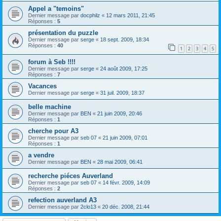
Appel a "temoins"
Dernier message par
docphilz
«
12 mars 2011, 21:45
Réponses :
5
présentation du puzzle
Dernier message par
serge
«
18 sept. 2009, 18:34
Réponses :
40
1
2
3
4
5
forum à Seb !!!!
Dernier message par
serge
«
24 août 2009, 17:25
Réponses :
7
Vacances
Dernier message par
serge
«
31 juil. 2009, 18:37
belle machine
Dernier message par
BEN
«
21 juin 2009, 20:46
Réponses :
1
cherche pour A3
Dernier message par
seb 07
«
21 juin 2009, 07:01
Réponses :
1
a vendre
Dernier message par
BEN
«
28 mai 2009, 06:41
recherche piéces Auverland
Dernier message par
seb 07
«
14 févr. 2009, 14:09
Réponses :
2
refection auverland A3
Dernier message par
2clo13
«
20 déc. 2008, 21:44