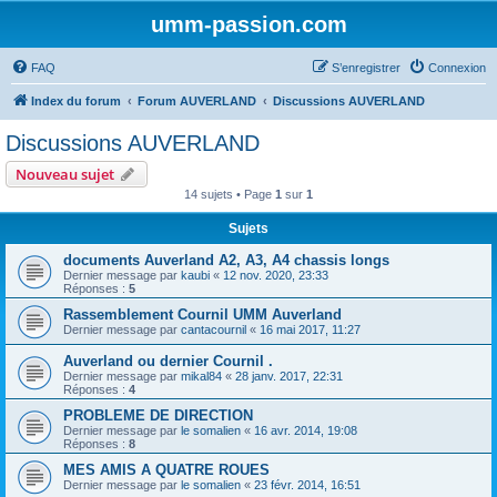
umm-passion.com
FAQ
S’enregistrer
Connexion
Index du forum
Forum AUVERLAND
Discussions AUVERLAND
Discussions AUVERLAND
Nouveau sujet
14 sujets • Page
1
sur
1
Sujets
documents Auverland A2, A3, A4 chassis longs
Dernier message par
kaubi
«
12 nov. 2020, 23:33
Réponses :
5
Rassemblement Cournil UMM Auverland
Dernier message par
cantacournil
«
16 mai 2017, 11:27
Auverland ou dernier Cournil .
Dernier message par
mikal84
«
28 janv. 2017, 22:31
Réponses :
4
PROBLEME DE DIRECTION
Dernier message par
le somalien
«
16 avr. 2014, 19:08
Réponses :
8
MES AMIS A QUATRE ROUES
Dernier message par
le somalien
«
23 févr. 2014, 16:51