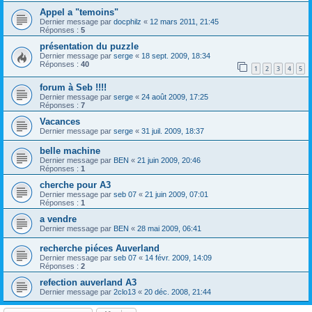
Appel a "temoins"
Dernier message par
docphilz
«
12 mars 2011, 21:45
Réponses :
5
présentation du puzzle
Dernier message par
serge
«
18 sept. 2009, 18:34
Réponses :
40
1
2
3
4
5
forum à Seb !!!!
Dernier message par
serge
«
24 août 2009, 17:25
Réponses :
7
Vacances
Dernier message par
serge
«
31 juil. 2009, 18:37
belle machine
Dernier message par
BEN
«
21 juin 2009, 20:46
Réponses :
1
cherche pour A3
Dernier message par
seb 07
«
21 juin 2009, 07:01
Réponses :
1
a vendre
Dernier message par
BEN
«
28 mai 2009, 06:41
recherche piéces Auverland
Dernier message par
seb 07
«
14 févr. 2009, 14:09
Réponses :
2
refection auverland A3
Dernier message par
2clo13
«
20 déc. 2008, 21:44