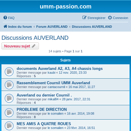
umm-passion.com
FAQ
S’enregistrer
Connexion
Index du forum
Forum AUVERLAND
Discussions AUVERLAND
Discussions AUVERLAND
Nouveau sujet
14 sujets • Page
1
sur
1
Sujets
documents Auverland A2, A3, A4 chassis longs
Dernier message par
kaubi
«
12 nov. 2020, 23:33
Réponses :
5
Rassemblement Cournil UMM Auverland
Dernier message par
cantacournil
«
16 mai 2017, 11:27
Auverland ou dernier Cournil .
Dernier message par
mikal84
«
28 janv. 2017, 22:31
Réponses :
4
PROBLEME DE DIRECTION
Dernier message par
le somalien
«
16 avr. 2014, 19:08
Réponses :
8
MES AMIS A QUATRE ROUES
Dernier message par
le somalien
«
23 févr. 2014, 16:51