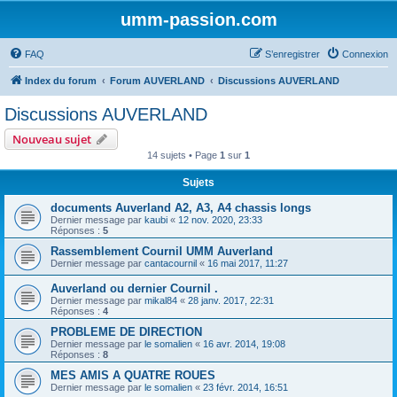
umm-passion.com
FAQ
S’enregistrer
Connexion
Index du forum
Forum AUVERLAND
Discussions AUVERLAND
Discussions AUVERLAND
Nouveau sujet
14 sujets • Page
1
sur
1
Sujets
documents Auverland A2, A3, A4 chassis longs
Dernier message par
kaubi
«
12 nov. 2020, 23:33
Réponses :
5
Rassemblement Cournil UMM Auverland
Dernier message par
cantacournil
«
16 mai 2017, 11:27
Auverland ou dernier Cournil .
Dernier message par
mikal84
«
28 janv. 2017, 22:31
Réponses :
4
PROBLEME DE DIRECTION
Dernier message par
le somalien
«
16 avr. 2014, 19:08
Réponses :
8
MES AMIS A QUATRE ROUES
Dernier message par
le somalien
«
23 févr. 2014, 16:51