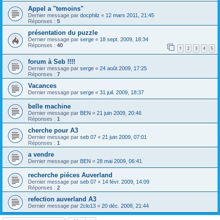
Appel a "temoins"
Dernier message par
docphilz
«
12 mars 2011, 21:45
Réponses :
5
présentation du puzzle
Dernier message par
serge
«
18 sept. 2009, 18:34
Réponses :
40
1
2
3
4
5
forum à Seb !!!!
Dernier message par
serge
«
24 août 2009, 17:25
Réponses :
7
Vacances
Dernier message par
serge
«
31 juil. 2009, 18:37
belle machine
Dernier message par
BEN
«
21 juin 2009, 20:46
Réponses :
1
cherche pour A3
Dernier message par
seb 07
«
21 juin 2009, 07:01
Réponses :
1
a vendre
Dernier message par
BEN
«
28 mai 2009, 06:41
recherche piéces Auverland
Dernier message par
seb 07
«
14 févr. 2009, 14:09
Réponses :
2
refection auverland A3
Dernier message par
2clo13
«
20 déc. 2008, 21:44