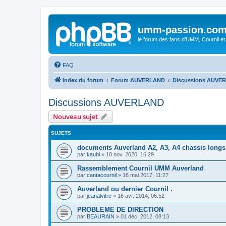
umm-passion.co
le forum des fans d'UMM, Cournil et
FAQ
Index du forum
Forum AUVERLAND
Discussions AUVE
Discussions AUVERLAND
Nouveau sujet
SUJETS
documents Auverland A2, A3, A4 chassis longs
par
kaubi
»
10 nov. 2020, 16:29
Rassemblement Cournil UMM Auverland
par
cantacournil
»
16 mai 2017, 11:27
Auverland ou dernier Cournil .
par
jeanalvitre
»
16 avr. 2014, 06:52
PROBLEME DE DIRECTION
par
BEAURAIN
»
01 déc. 2012, 08:13