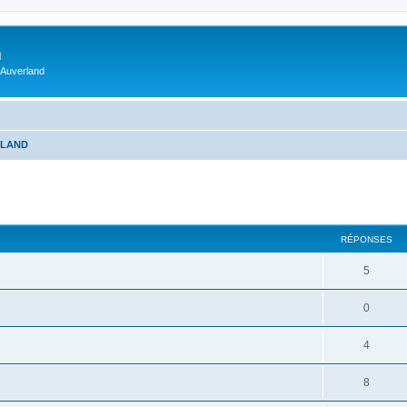
m
 Auverland
RLAND
RÉPONSES
5
0
4
8