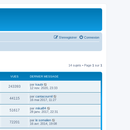
S’enregistrer
Connexion
14 sujets • Page
1
sur
1
VUES
DERNIER MESSAGE
par
kaubi
243393
12 nov. 2020, 23:33
par
cantacournil
44115
16 mai 2017, 11:27
par
mikal84
51617
28 janv. 2017, 22:31
par
le somalien
72201
16 avr. 2014, 19:08