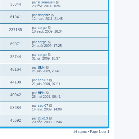
par
le somalien
33844
23 févr. 2014, 16:51
par
docphilz
61341
12 mars 2011, 21:45
par
serge
237185
18 sept. 2009, 18:34
par
serge
69071
24 août 2009, 17:25
par
serge
38744
31 juil. 2009, 18:37
par
BEN
40164
21 juin 2009, 20:46
par
seb 07
44109
21 juin 2009, 07:01
par
BEN
40042
28 mai 2009, 06:41
par
seb 07
53684
14 févr. 2009, 14:09
par
2clo13
45692
20 déc. 2008, 21:44
14 sujets • Page
1
sur
1