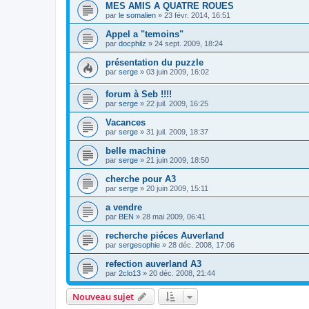
MES AMIS A QUATRE ROUES
par
le somalien
»
23 févr. 2014, 16:51
Appel a "temoins"
par
docphilz
»
24 sept. 2009, 18:24
présentation du puzzle
par
serge
»
03 juin 2009, 16:02
forum à Seb !!!!
par
serge
»
22 juil. 2009, 16:25
Vacances
par
serge
»
31 juil. 2009, 18:37
belle machine
par
serge
»
21 juin 2009, 18:50
cherche pour A3
par
serge
»
20 juin 2009, 15:11
a vendre
par
BEN
»
28 mai 2009, 06:41
recherche piéces Auverland
par
sergesophie
»
28 déc. 2008, 17:06
refection auverland A3
par
2clo13
»
20 déc. 2008, 21:44
Nouveau sujet