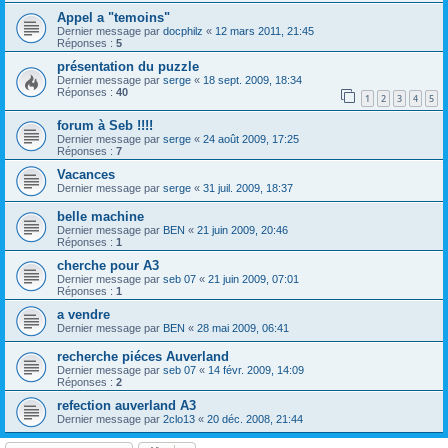
Appel a "temoins"
Dernier message par
docphilz
«
12 mars 2011, 21:45
Réponses :
5
présentation du puzzle
Dernier message par
serge
«
18 sept. 2009, 18:34
Réponses :
40
1
2
3
4
5
forum à Seb !!!!
Dernier message par
serge
«
24 août 2009, 17:25
Réponses :
7
Vacances
Dernier message par
serge
«
31 juil. 2009, 18:37
belle machine
Dernier message par
BEN
«
21 juin 2009, 20:46
Réponses :
1
cherche pour A3
Dernier message par
seb 07
«
21 juin 2009, 07:01
Réponses :
1
a vendre
Dernier message par
BEN
«
28 mai 2009, 06:41
recherche piéces Auverland
Dernier message par
seb 07
«
14 févr. 2009, 14:09
Réponses :
2
refection auverland A3
Dernier message par
2clo13
«
20 déc. 2008, 21:44