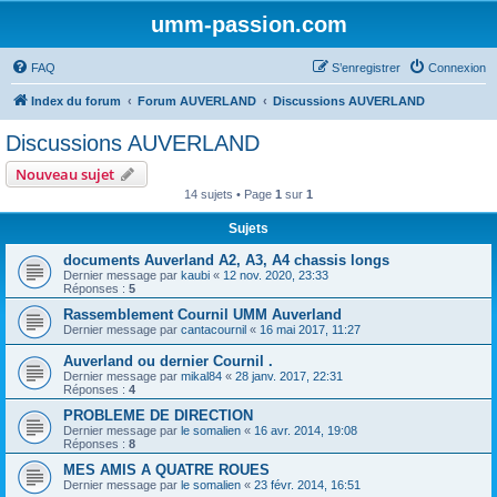
umm-passion.com
FAQ
S’enregistrer
Connexion
Index du forum
Forum AUVERLAND
Discussions AUVERLAND
Discussions AUVERLAND
Nouveau sujet
14 sujets • Page
1
sur
1
Sujets
documents Auverland A2, A3, A4 chassis longs
Dernier message par
kaubi
«
12 nov. 2020, 23:33
Réponses :
5
Rassemblement Cournil UMM Auverland
Dernier message par
cantacournil
«
16 mai 2017, 11:27
Auverland ou dernier Cournil .
Dernier message par
mikal84
«
28 janv. 2017, 22:31
Réponses :
4
PROBLEME DE DIRECTION
Dernier message par
le somalien
«
16 avr. 2014, 19:08
Réponses :
8
MES AMIS A QUATRE ROUES
Dernier message par
le somalien
«
23 févr. 2014, 16:51