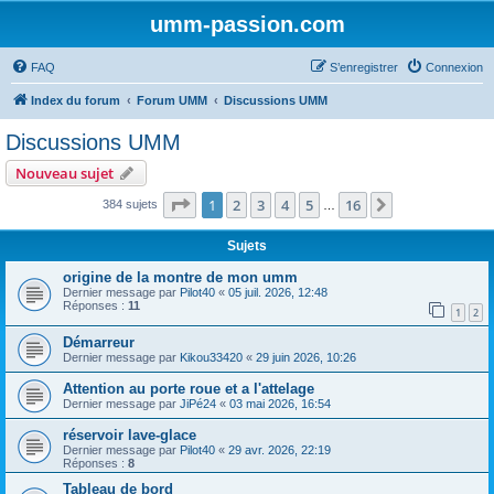
umm-passion.com
FAQ
S’enregistrer
Connexion
Index du forum
Forum UMM
Discussions UMM
Discussions UMM
Nouveau sujet
Page
1
sur
16
1
2
3
4
5
16
Suivante
384 sujets
…
Sujets
origine de la montre de mon umm
Dernier message par
Pilot40
«
05 juil. 2026, 12:48
Réponses :
11
1
2
Démarreur
Dernier message par
Kikou33420
«
29 juin 2026, 10:26
Attention au porte roue et a l'attelage
Dernier message par
JiPé24
«
03 mai 2026, 16:54
réservoir lave-glace
Dernier message par
Pilot40
«
29 avr. 2026, 22:19
Réponses :
8
Tableau de bord