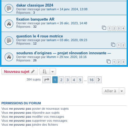
dakar classique 2024
Dernier message par
tarkam
«
14 janv. 2024, 13:08
Réponses :
3
fixation banquette AR
Dernier message par
tarkam
«
26 déc. 2023, 14:48
Réponses :
32
1
2
3
4
question le 4 roue motrice
Dernier message par
tarkam
«
03 déc. 2020, 09:23
Réponses :
12
1
2
soudures d'origines --- projet rénovation innovante ---
Dernier message par
Mumm
«
29 nov. 2020, 16:16
Réponses :
26
1
2
3
Nouveau sujet
Page
1
sur
16
1
2
3
4
5
16
Suivante
384 sujets
…
Aller à
PERMISSIONS DU FORUM
Vous
ne pouvez pas
poster de nouveaux sujets
Vous
ne pouvez pas
répondre aux sujets
Vous
ne pouvez pas
modifier vos messages
Vous
ne pouvez pas
supprimer vos messages
Vous
ne pouvez pas
joindre des fichiers