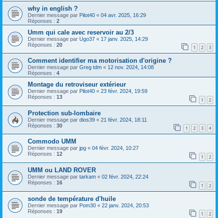
why in english ?
Dernier message par
Pilot40
«
04 avr. 2025, 16:29
Réponses :
2
Umm qui cale avec reservoir au 2/3
Dernier message par
Ugo37
«
17 janv. 2025, 14:29
Réponses :
20
1
2
3
Comment identifier ma motorisation d'origine ?
Dernier message par
Greg tdm
«
12 nov. 2024, 14:08
Réponses :
4
Montage du retroviseur extérieur
Dernier message par
Pilot40
«
23 févr. 2024, 19:59
Réponses :
13
1
2
Protection sub-lombaire
Dernier message par
dios39
«
21 févr. 2024, 18:11
Réponses :
30
1
2
3
4
Commodo UMM
Dernier message par
jpg
«
04 févr. 2024, 10:27
Réponses :
12
1
2
UMM ou LAND ROVER
Dernier message par
tarkam
«
02 févr. 2024, 22:24
Réponses :
16
1
2
sonde de température d'huile
Dernier message par
Pom30
«
22 janv. 2024, 20:53
Réponses :
19
1
2