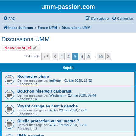
umm-passion.com
FAQ
S’enregistrer
Connexion
Index du forum
Forum UMM
Discussions UMM
Discussions UMM
Nouveau sujet
Page
3
sur
16
1
2
3
4
5
16
Précédente
Suivante
384 sujets
…
Sujets
Recherche phare
Dernier message par
lariflette
«
01 juin 2020, 12:52
Réponses :
2
Bouchon réservoir carburant
Dernier message par
Westumm
«
26 mai 2020, 09:44
Réponses :
6
Voyant orange en haut à gauche
Dernier message par
AJA
«
23 mai 2020, 17:02
Réponses :
1
Quelle protection au sol mettre ?
Dernier message par
AJA
«
19 mai 2020, 16:26
Réponses :
2
UMM a vendre