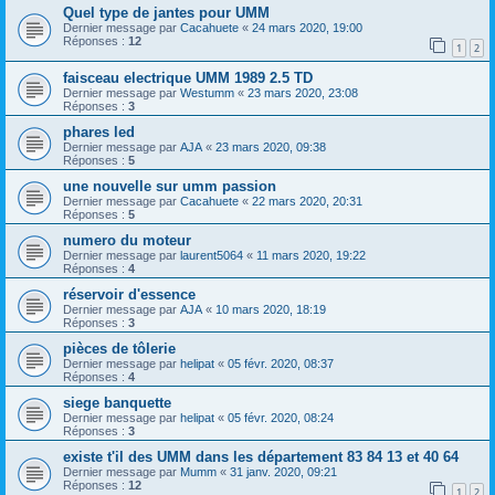
Quel type de jantes pour UMM
Dernier message par
Cacahuete
«
24 mars 2020, 19:00
Réponses :
12
1
2
faisceau electrique UMM 1989 2.5 TD
Dernier message par
Westumm
«
23 mars 2020, 23:08
Réponses :
3
phares led
Dernier message par
AJA
«
23 mars 2020, 09:38
Réponses :
5
une nouvelle sur umm passion
Dernier message par
Cacahuete
«
22 mars 2020, 20:31
Réponses :
5
numero du moteur
Dernier message par
laurent5064
«
11 mars 2020, 19:22
Réponses :
4
réservoir d'essence
Dernier message par
AJA
«
10 mars 2020, 18:19
Réponses :
3
pièces de tôlerie
Dernier message par
helipat
«
05 févr. 2020, 08:37
Réponses :
4
siege banquette
Dernier message par
helipat
«
05 févr. 2020, 08:24
Réponses :
3
existe t'il des UMM dans les département 83 84 13 et 40 64
Dernier message par
Mumm
«
31 janv. 2020, 09:21
Réponses :
12
1
2