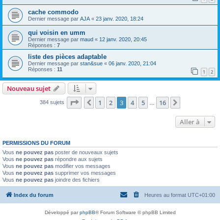
cache commodo
Dernier message par
AJA
«
23 janv. 2020, 18:24
qui voisin en umm
Dernier message par
maud
«
12 janv. 2020, 20:45
Réponses :
7
liste des pièces adaptable
Dernier message par
stan&sue
«
06 janv. 2020, 21:04
Réponses :
11
1
2
Nouveau sujet
Page
3
sur
16
1
2
3
4
5
16
Précédente
Suivante
384 sujets
…
Aller à
PERMISSIONS DU FORUM
Vous
ne pouvez pas
poster de nouveaux sujets
Vous
ne pouvez pas
répondre aux sujets
Vous
ne pouvez pas
modifier vos messages
Vous
ne pouvez pas
supprimer vos messages
Vous
ne pouvez pas
joindre des fichiers
Index du forum
Heures au format
UTC+01:00
Développé par
phpBB
® Forum Software © phpBB Limited