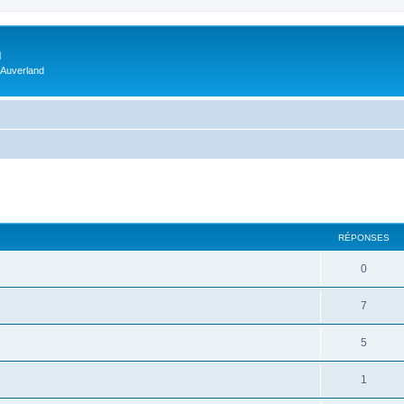
m
 Auverland
RÉPONSES
0
7
5
1