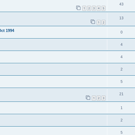
43
1
2
3
4
5
13
1
2
Oct 1994
0
4
4
2
5
21
1
2
3
1
2
5