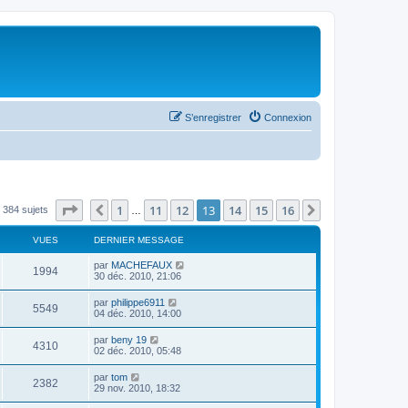
S’enregistrer
Connexion
Page
13
sur
16
1
11
12
13
14
15
16
Précédente
Suivante
384 sujets
…
VUES
DERNIER MESSAGE
par
MACHEFAUX
1994
30 déc. 2010, 21:06
par
philippe6911
5549
04 déc. 2010, 14:00
par
beny 19
4310
02 déc. 2010, 05:48
par
tom
2382
29 nov. 2010, 18:32