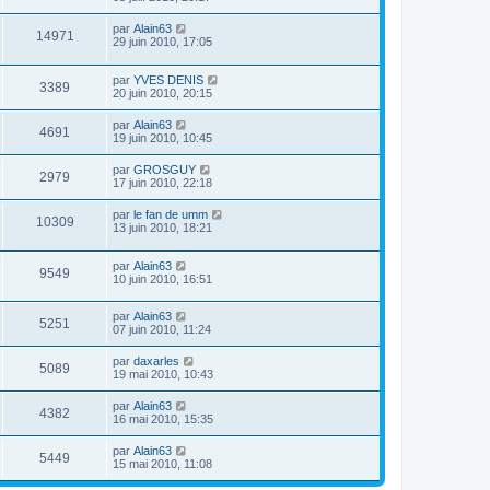
par
Alain63
14971
29 juin 2010, 17:05
par
YVES DENIS
3389
20 juin 2010, 20:15
par
Alain63
4691
19 juin 2010, 10:45
par
GROSGUY
2979
17 juin 2010, 22:18
par
le fan de umm
10309
13 juin 2010, 18:21
par
Alain63
9549
10 juin 2010, 16:51
par
Alain63
5251
07 juin 2010, 11:24
par
daxarles
5089
19 mai 2010, 10:43
par
Alain63
4382
16 mai 2010, 15:35
par
Alain63
5449
15 mai 2010, 11:08