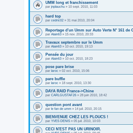
UMM long et franchissement
par
jnplauchu
»
10 sept. 2010, 11:03
hard top
par
cedric02
»
31 mai 2010, 20:04
Reportage d'un Umm sur Auto Verte N° 161 de 
par
Alain63
»
15 nov. 2010, 20:33
Travaux septembre sur le Umm
par
Alain63
»
10 oct. 2010, 19:13
Pensée du jour
par
Alain63
»
10 oct. 2010, 18:23
pose pare brise
par
laroc
»
02 oct. 2010, 15:06
pare buffle
par
laroc
»
18 sept. 2010, 13:30
DAYA RAID France->Chine
par
CARLGUSTAF26
»
28 juin 2010, 18:42
question pont avant
par
le fan de umm
»
14 juil. 2010, 20:15
BIENVENUE CHEZ LES PLOUCS !
par
YVES DENIS
»
05 juil. 2010, 10:03
CECI N'EST PAS UN URINOIR.