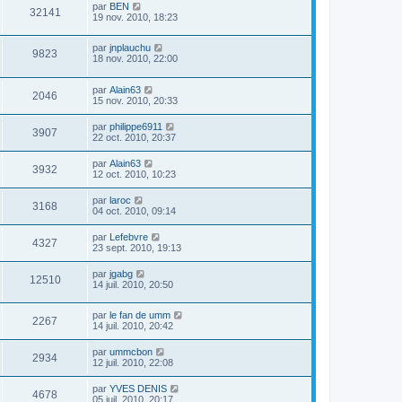
par
BEN
32141
19 nov. 2010, 18:23
par
jnplauchu
9823
18 nov. 2010, 22:00
par
Alain63
2046
15 nov. 2010, 20:33
par
philippe6911
3907
22 oct. 2010, 20:37
par
Alain63
3932
12 oct. 2010, 10:23
par
laroc
3168
04 oct. 2010, 09:14
par
Lefebvre
4327
23 sept. 2010, 19:13
par
jgabg
12510
14 juil. 2010, 20:50
par
le fan de umm
2267
14 juil. 2010, 20:42
par
ummcbon
2934
12 juil. 2010, 22:08
par
YVES DENIS
4678
05 juil. 2010, 20:17