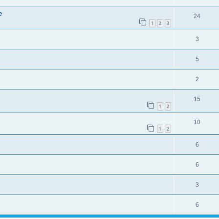
e
24
1
2
3
3
5
2
15
1
2
10
1
2
6
6
3
6