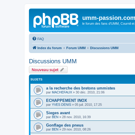
umm-passion.co
le forum des fans d'UMM, Cournil et
FAQ
Index du forum
Forum UMM
Discussions UMM
Discussions UMM
Nouveau sujet
SUJETS
a la recherche des bretons ummistes
par
MACHEFAUX
»
30 déc. 2010, 21:06
ECHAPPEMENT INOX
par
YVES DENIS
»
05 juil. 2010, 17:25
Sieges avant
par
BEN
»
28 nov. 2010, 16:39
Gonflage des pneus
par
BEN
»
29 nov. 2010, 08:26