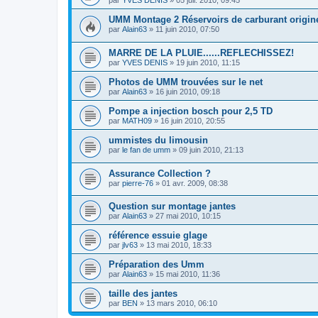
par
YVES DENIS
»
05 juil. 2010, 09:45
UMM Montage 2 Réservoirs de carburant origin
par
Alain63
»
11 juin 2010, 07:50
MARRE DE LA PLUIE......REFLECHISSEZ!
par
YVES DENIS
»
19 juin 2010, 11:15
Photos de UMM trouvées sur le net
par
Alain63
»
16 juin 2010, 09:18
Pompe a injection bosch pour 2,5 TD
par
MATH09
»
16 juin 2010, 20:55
ummistes du limousin
par
le fan de umm
»
09 juin 2010, 21:13
Assurance Collection ?
par
pierre-76
»
01 avr. 2009, 08:38
Question sur montage jantes
par
Alain63
»
27 mai 2010, 10:15
référence essuie glage
par
jlv63
»
13 mai 2010, 18:33
Préparation des Umm
par
Alain63
»
15 mai 2010, 11:36
taille des jantes
par
BEN
»
13 mars 2010, 06:10