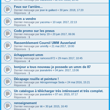
Feux sur l'arrière...
Dernier message par
jean le gaillard
«
30 janv. 2018, 17:20
Réponses :
2
umm a vendre
Dernier message par
yacoma
«
10 sept. 2017, 22:13
Réponses :
5
Code promo sur les pneus
Dernier message par
beny 19
«
20 juin 2017, 06:06
Réponses :
1
Rassemblement Cournil UMM Auverland
Dernier message par
ummfly
«
21 mai 2017, 19:00
Réponses :
1
échappement umm
Dernier message par
ramcess972
«
29 mars 2017, 10:45
Réponses :
4
bonjour a tous nouveau je possede un umm de 87
Dernier message par
jeanalvitre
«
04 janv. 2017, 13:06
Réponses :
1
Décapage rouille et peinture !
Dernier message par
Aérogommage Seda
«
24 mai 2016, 15:21
Réponses :
2
Un catalogue à télécharger très intéressant et très complet.
Dernier message par
jeanalvitre
«
07 oct. 2015, 07:17
Réponses :
2
renseignement
Dernier message par
titi
«
30 juil. 2015, 16:40
Réponses :
2