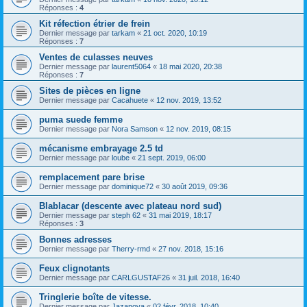
Réponses :
4
Kit réfection étrier de frein
Dernier message par
tarkam
«
21 oct. 2020, 10:19
Réponses :
7
Ventes de culasses neuves
Dernier message par
laurent5064
«
18 mai 2020, 20:38
Réponses :
7
Sites de pièces en ligne
Dernier message par
Cacahuete
«
12 nov. 2019, 13:52
puma suede femme
Dernier message par
Nora Samson
«
12 nov. 2019, 08:15
mécanisme embrayage 2.5 td
Dernier message par
loube
«
21 sept. 2019, 06:00
remplacement pare brise
Dernier message par
dominique72
«
30 août 2019, 09:36
Blablacar (descente avec plateau nord sud)
Dernier message par
steph 62
«
31 mai 2019, 18:17
Réponses :
3
Bonnes adresses
Dernier message par
Therry-rmd
«
27 nov. 2018, 15:16
Feux clignotants
Dernier message par
CARLGUSTAF26
«
31 juil. 2018, 16:40
Tringlerie boîte de vitesse.
Dernier message par
Jazanova
«
02 févr. 2018, 10:40