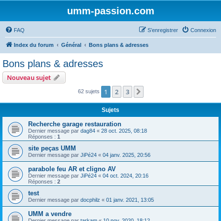
umm-passion.com
FAQ
S’enregistrer
Connexion
Index du forum
Général
Bons plans & adresses
Bons plans & adresses
Nouveau sujet
1
2
3
Suivante
62 sujets
Sujets
Recherche garage restauration
Dernier message par
dag84
«
28 oct. 2025, 08:18
Réponses :
1
site peças UMM
Dernier message par
JiPé24
«
04 janv. 2025, 20:56
parabole feu AR et cligno AV
Dernier message par
JiPé24
«
04 oct. 2024, 20:16
Réponses :
2
test
Dernier message par
docphilz
«
01 janv. 2021, 13:05
UMM a vendre
Dernier message par
tarkam
«
10 nov. 2020, 18:12