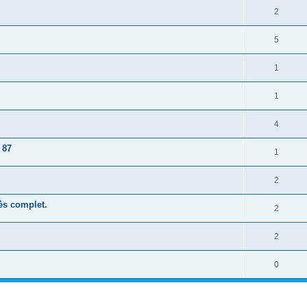
2
5
1
1
4
 87
1
2
rès complet.
2
2
0