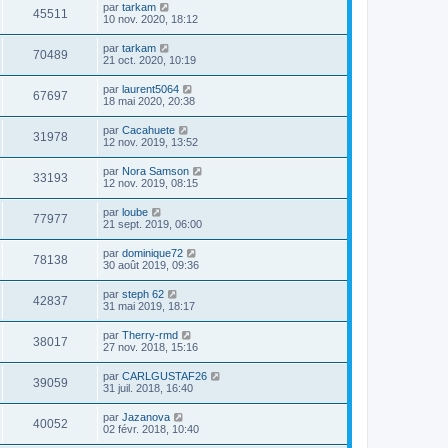
par
tarkam
45511
10 nov. 2020, 18:12
par
tarkam
70489
21 oct. 2020, 10:19
par
laurent5064
67697
18 mai 2020, 20:38
par
Cacahuete
31978
12 nov. 2019, 13:52
par
Nora Samson
33193
12 nov. 2019, 08:15
par
loube
77977
21 sept. 2019, 06:00
par
dominique72
78138
30 août 2019, 09:36
par
steph 62
42837
31 mai 2019, 18:17
par
Therry-rmd
38017
27 nov. 2018, 15:16
par
CARLGUSTAF26
39059
31 juil. 2018, 16:40
par
Jazanova
40052
02 févr. 2018, 10:40