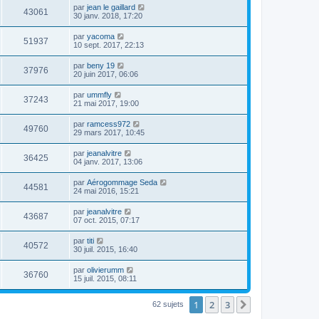
par
jean le gaillard
43061
30 janv. 2018, 17:20
par
yacoma
51937
10 sept. 2017, 22:13
par
beny 19
37976
20 juin 2017, 06:06
par
ummfly
37243
21 mai 2017, 19:00
par
ramcess972
49760
29 mars 2017, 10:45
par
jeanalvitre
36425
04 janv. 2017, 13:06
par
Aérogommage Seda
44581
24 mai 2016, 15:21
par
jeanalvitre
43687
07 oct. 2015, 07:17
par
titi
40572
30 juil. 2015, 16:40
par
olivierumm
36760
15 juil. 2015, 08:11
1
2
3
Suivante
62 sujets