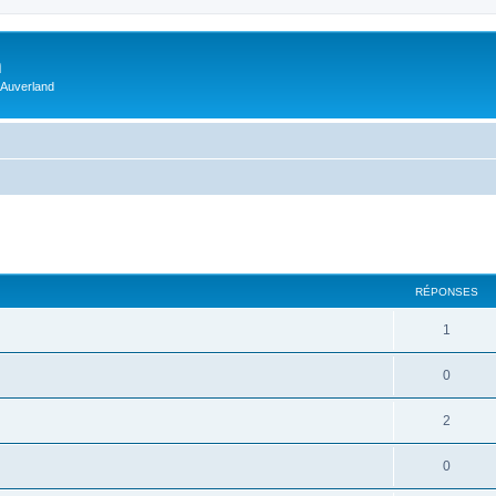
m
 Auverland
RÉPONSES
1
0
2
0