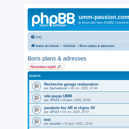
umm-passion.co
le forum des fans d'UMM, Cournil et
FAQ
Index du forum
Général
Bons plans & adresses
Bons plans & adresses
Nouveau sujet
SUJETS
Recherche garage restauration
par
Sachadusud
»
08 oct. 2025, 07:44
site peças UMM
par
JiPé24
»
04 janv. 2025, 20:56
parabole feu AR et cligno AV
par
JiPé24
»
03 oct. 2024, 20:57
test
par
docphilz
»
01 janv. 2021, 13:05