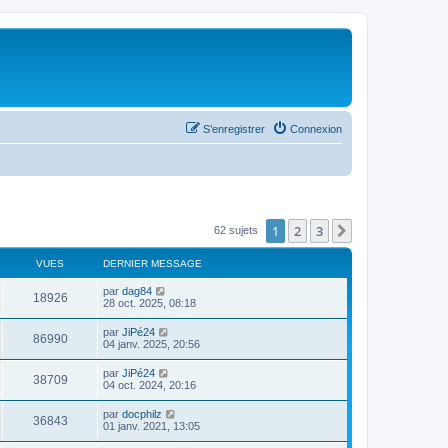
S’enregistrer
Connexion
1
2
3
Suivante
62 sujets
VUES
DERNIER MESSAGE
par
dag84
18926
28 oct. 2025, 08:18
par
JiPé24
86990
04 janv. 2025, 20:56
par
JiPé24
38709
04 oct. 2024, 20:16
par
docphilz
36843
01 janv. 2021, 13:05