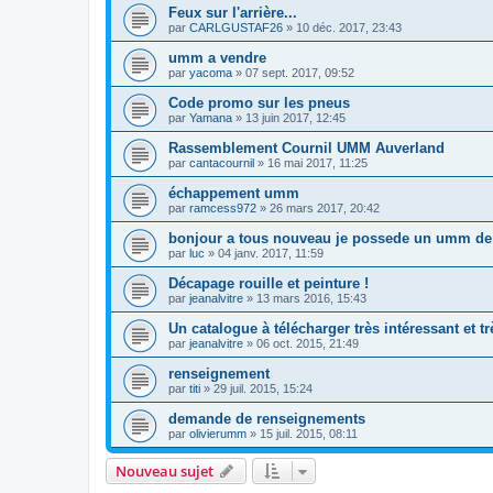
Feux sur l'arrière...
par
CARLGUSTAF26
»
10 déc. 2017, 23:43
umm a vendre
par
yacoma
»
07 sept. 2017, 09:52
Code promo sur les pneus
par
Yamana
»
13 juin 2017, 12:45
Rassemblement Cournil UMM Auverland
par
cantacournil
»
16 mai 2017, 11:25
échappement umm
par
ramcess972
»
26 mars 2017, 20:42
bonjour a tous nouveau je possede un umm de
par
luc
»
04 janv. 2017, 11:59
Décapage rouille et peinture !
par
jeanalvitre
»
13 mars 2016, 15:43
Un catalogue à télécharger très intéressant et t
par
jeanalvitre
»
06 oct. 2015, 21:49
renseignement
par
titi
»
29 juil. 2015, 15:24
demande de renseignements
par
olivierumm
»
15 juil. 2015, 08:11
Nouveau sujet