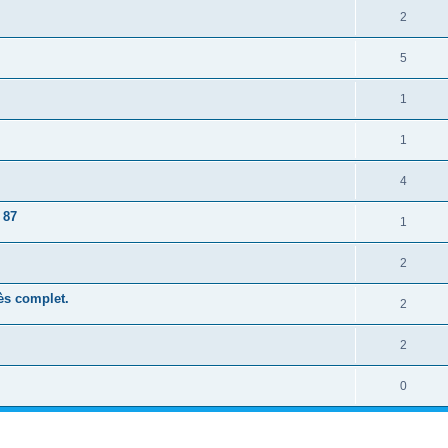
2
5
1
1
4
 87
1
2
rès complet.
2
2
0