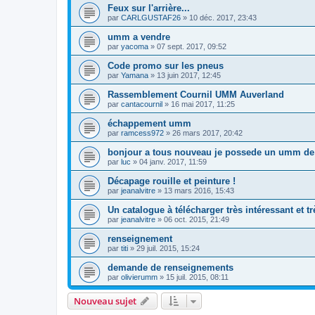
Feux sur l'arrière...
par
CARLGUSTAF26
»
10 déc. 2017, 23:43
umm a vendre
par
yacoma
»
07 sept. 2017, 09:52
Code promo sur les pneus
par
Yamana
»
13 juin 2017, 12:45
Rassemblement Cournil UMM Auverland
par
cantacournil
»
16 mai 2017, 11:25
échappement umm
par
ramcess972
»
26 mars 2017, 20:42
bonjour a tous nouveau je possede un umm de
par
luc
»
04 janv. 2017, 11:59
Décapage rouille et peinture !
par
jeanalvitre
»
13 mars 2016, 15:43
Un catalogue à télécharger très intéressant et t
par
jeanalvitre
»
06 oct. 2015, 21:49
renseignement
par
titi
»
29 juil. 2015, 15:24
demande de renseignements
par
olivierumm
»
15 juil. 2015, 08:11
Nouveau sujet