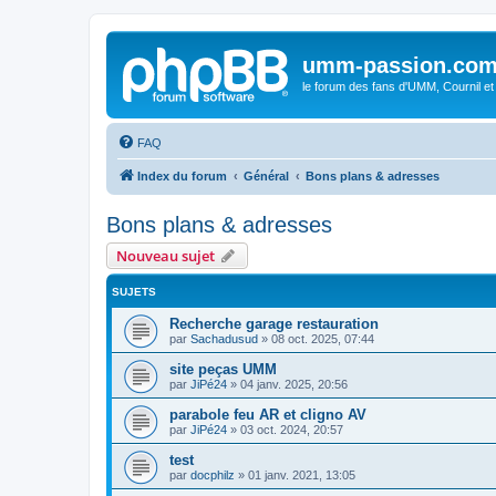
umm-passion.co
le forum des fans d'UMM, Cournil et
FAQ
Index du forum
Général
Bons plans & adresses
Bons plans & adresses
Nouveau sujet
SUJETS
Recherche garage restauration
par
Sachadusud
»
08 oct. 2025, 07:44
site peças UMM
par
JiPé24
»
04 janv. 2025, 20:56
parabole feu AR et cligno AV
par
JiPé24
»
03 oct. 2024, 20:57
test
par
docphilz
»
01 janv. 2021, 13:05