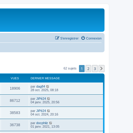
S’enregistrer
Connexion
1
2
3
Suivante
62 sujets
VUES
DERNIER MESSAGE
par
dag84
18906
28 oct. 2025, 08:18
par
JiPé24
86712
04 janv. 2025, 20:56
par
JiPé24
38583
04 oct. 2024, 20:16
par
docphilz
36738
01 janv. 2021, 13:05