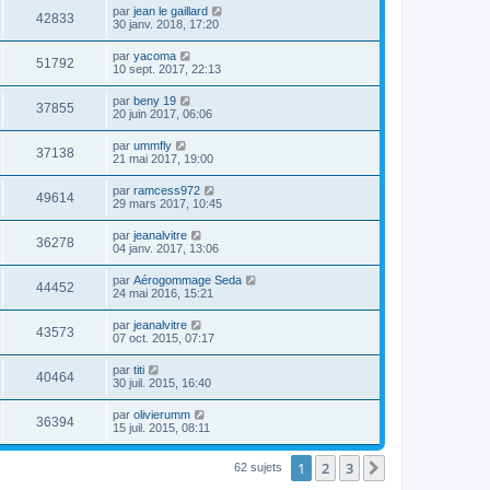
par
jean le gaillard
42833
30 janv. 2018, 17:20
par
yacoma
51792
10 sept. 2017, 22:13
par
beny 19
37855
20 juin 2017, 06:06
par
ummfly
37138
21 mai 2017, 19:00
par
ramcess972
49614
29 mars 2017, 10:45
par
jeanalvitre
36278
04 janv. 2017, 13:06
par
Aérogommage Seda
44452
24 mai 2016, 15:21
par
jeanalvitre
43573
07 oct. 2015, 07:17
par
titi
40464
30 juil. 2015, 16:40
par
olivierumm
36394
15 juil. 2015, 08:11
1
2
3
Suivante
62 sujets