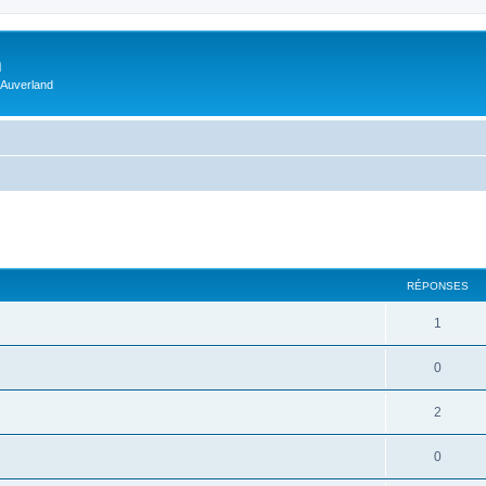
m
 Auverland
RÉPONSES
1
0
2
0