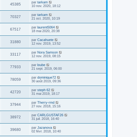
par
tarkam
45385
10 nov. 2020, 18:12
par
tarkam
70327
21 oct. 2020, 10:19
par
laurent5064
67517
18 mai 2020, 20:38
par
Cacahuete
31880
12 nov. 2019, 13:52
par
Nora Samson
33117
12 nov. 2019, 08:15
par
loube
77933
21 sept. 2019, 06:00
par
dominique72
78059
30 août 2019, 09:36
par
steph 62
42720
31 mai 2019, 18:17
par
Therry-rmd
37944
27 nov. 2018, 15:16
par
CARLGUSTAF26
38972
31 juil. 2018, 16:40
par
Jazanova
39680
02 févr. 2018, 10:40