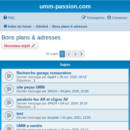
umm-passion.com
FAQ
S’enregistrer
Connexion
Index du forum
Général
Bons plans & adresses
Bons plans & adresses
Nouveau sujet
1
2
3
Suivante
62 sujets
Sujets
Recherche garage restauration
Dernier message par
dag84
«
28 oct. 2025, 08:18
Réponses :
1
site peças UMM
Dernier message par
JiPé24
«
04 janv. 2025, 20:56
parabole feu AR et cligno AV
Dernier message par
JiPé24
«
04 oct. 2024, 20:16
Réponses :
2
test
Dernier message par
docphilz
«
01 janv. 2021, 13:05
UMM a vendre
Dernier message par
tarkam
«
10 nov. 2020, 18:12