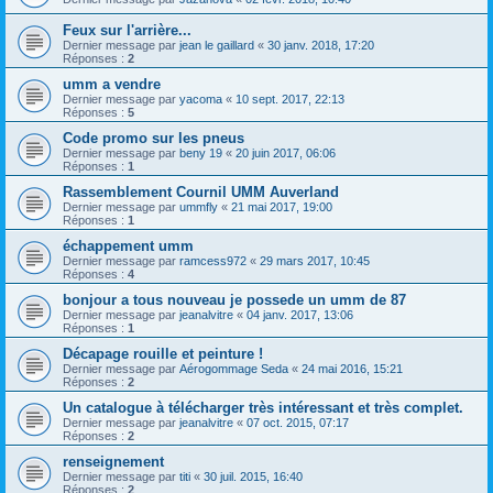
Feux sur l'arrière...
Dernier message par
jean le gaillard
«
30 janv. 2018, 17:20
Réponses :
2
umm a vendre
Dernier message par
yacoma
«
10 sept. 2017, 22:13
Réponses :
5
Code promo sur les pneus
Dernier message par
beny 19
«
20 juin 2017, 06:06
Réponses :
1
Rassemblement Cournil UMM Auverland
Dernier message par
ummfly
«
21 mai 2017, 19:00
Réponses :
1
échappement umm
Dernier message par
ramcess972
«
29 mars 2017, 10:45
Réponses :
4
bonjour a tous nouveau je possede un umm de 87
Dernier message par
jeanalvitre
«
04 janv. 2017, 13:06
Réponses :
1
Décapage rouille et peinture !
Dernier message par
Aérogommage Seda
«
24 mai 2016, 15:21
Réponses :
2
Un catalogue à télécharger très intéressant et très complet.
Dernier message par
jeanalvitre
«
07 oct. 2015, 07:17
Réponses :
2
renseignement
Dernier message par
titi
«
30 juil. 2015, 16:40
Réponses :
2