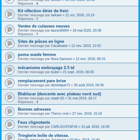
Réponses :
4
Kit réfection étrier de frein
Dernier message par
tarkam
«
21 oct. 2020, 10:19
Réponses :
7
Ventes de culasses neuves
Dernier message par
laurent5064
«
18 mai 2020, 20:38
Réponses :
7
Sites de pièces en ligne
Dernier message par
Cacahuete
«
12 nov. 2019, 13:52
puma suede femme
Dernier message par
Nora Samson
«
12 nov. 2019, 08:15
mécanisme embrayage 2.5 td
Dernier message par
loube
«
21 sept. 2019, 06:00
remplacement pare brise
Dernier message par
dominique72
«
30 août 2019, 09:36
Blablacar (descente avec plateau nord sud)
Dernier message par
steph 62
«
31 mai 2019, 18:17
Réponses :
3
Bonnes adresses
Dernier message par
Therry-rmd
«
27 nov. 2018, 15:16
Feux clignotants
Dernier message par
CARLGUSTAF26
«
31 juil. 2018, 16:40
Tringlerie boîte de vitesse.
Dernier message par
Jazanova
«
02 févr. 2018, 10:40