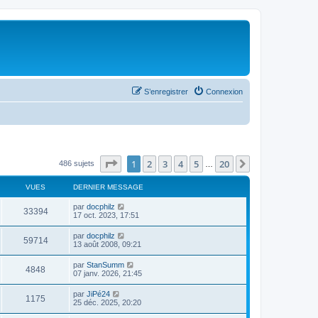
S’enregistrer
Connexion
Page
1
sur
20
1
2
3
4
5
20
Suivante
486 sujets
…
VUES
DERNIER MESSAGE
par
docphilz
33394
17 oct. 2023, 17:51
par
docphilz
59714
13 août 2008, 09:21
par
StanSumm
4848
07 janv. 2026, 21:45
par
JiPé24
1175
25 déc. 2025, 20:20