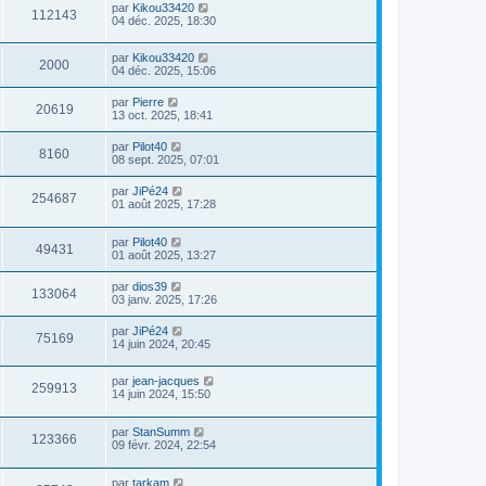
par
Kikou33420
112143
04 déc. 2025, 18:30
par
Kikou33420
2000
04 déc. 2025, 15:06
par
Pierre
20619
13 oct. 2025, 18:41
par
Pilot40
8160
08 sept. 2025, 07:01
par
JiPé24
254687
01 août 2025, 17:28
par
Pilot40
49431
01 août 2025, 13:27
par
dios39
133064
03 janv. 2025, 17:26
par
JiPé24
75169
14 juin 2024, 20:45
par
jean-jacques
259913
14 juin 2024, 15:50
par
StanSumm
123366
09 févr. 2024, 22:54
par
tarkam