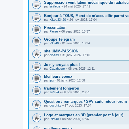
Suppression ventilateur mécanique du radiateu
par
lariflette
»
24 mai 2020, 17:41
Bonjour à TOUS, Merci de m'accueillir parmi v
par
Kikou33420
»
24 nov. 2025, 17:04
Présentation
par
Pierre
»
06 sept. 2025, 13:37
Groupe Telegram
par
Pilot40
»
01 août 2025, 13:34
site UMM-PASSION
par
dios39
»
31 janv. 2024, 17:40
Je n'y croyais plus !
par
Cacahuete
»
08 avr. 2025, 12:11
Meilleurs voeux
par
jpg
»
01 janv. 2025, 12:58
traitement longeron
par
JiPé24
»
06 nov. 2023, 20:51
Question / remarques / SAV suite retour forum
par
docphilz
»
17 oct. 2023, 17:54
Logo et marques en 3D (premier post à jour)
par
Pilot40
»
08 nov. 2020, 18:47
meilleurs voeux