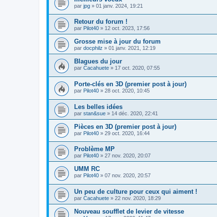
par
jpg
»
01 janv. 2024, 19:21
Retour du forum !
par
Pilot40
»
12 oct. 2023, 17:56
Grosse mise à jour du forum
par
docphilz
»
01 janv. 2021, 12:19
Blagues du jour
par
Cacahuete
»
17 oct. 2020, 07:55
Porte-clés en 3D (premier post à jour)
par
Pilot40
»
28 oct. 2020, 10:45
Les belles idées
par
stan&sue
»
14 déc. 2020, 22:41
Pièces en 3D (premier post à jour)
par
Pilot40
»
29 oct. 2020, 16:44
Problème MP
par
Pilot40
»
27 nov. 2020, 20:07
UMM RC
par
Pilot40
»
07 nov. 2020, 20:57
Un peu de culture pour ceux qui aiment !
par
Cacahuete
»
22 nov. 2020, 18:29
Nouveau soufflet de levier de vitesse