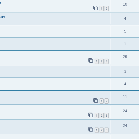
r
10
1
2
ous
4
5
1
29
1
2
3
3
4
11
1
2
24
1
2
3
24
1
2
3