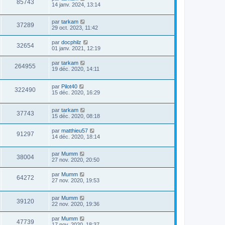
85743
14 janv. 2024, 13:14
par
tarkam
37289
29 oct. 2023, 11:42
par
docphilz
32654
01 janv. 2021, 12:19
par
tarkam
264955
19 déc. 2020, 14:11
par
Pilot40
322490
15 déc. 2020, 16:29
par
tarkam
37743
15 déc. 2020, 08:18
par
matthieu57
91297
14 déc. 2020, 18:14
par
Mumm
38004
27 nov. 2020, 20:50
par
Mumm
64272
27 nov. 2020, 19:53
par
Mumm
39120
22 nov. 2020, 19:36
par
Mumm
47739
17 nov. 2020, 18:37