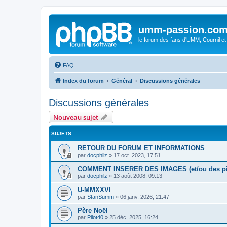
umm-passion.co
le forum des fans d'UMM, Cournil et
FAQ
Index du forum
Général
Discussions générales
Discussions générales
Nouveau sujet
SUJETS
RETOUR DU FORUM ET INFORMATIONS
par
docphilz
»
17 oct. 2023, 17:51
COMMENT INSERER DES IMAGES (et/ou des pie
par
docphilz
»
13 août 2008, 09:13
U-MMXXVI
par
StanSumm
»
06 janv. 2026, 21:47
Père Noël
par
Pilot40
»
25 déc. 2025, 16:24