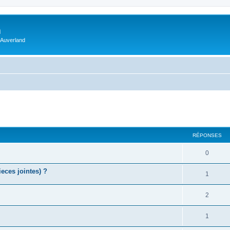
m
 Auverland
RÉPONSES
0
ces jointes) ?
1
2
1