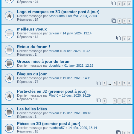
Réponses :
24
1
2
3
Logo et marques en 3D (premier post à jour)
Dernier message par
StanSumm
«
09 févr. 2024, 22:54
Réponses :
24
1
2
3
meilleurs voeux
Dernier message par
tarkam
«
14 janv. 2024, 13:14
Réponses :
12
1
2
Retour du forum !
Dernier message par
tarkam
«
29 oct. 2023, 11:42
Réponses :
2
Grosse mise à jour du forum
Dernier message par
docphilz
«
01 janv. 2021, 12:19
Blagues du jour
Dernier message par
tarkam
«
19 déc. 2020, 14:11
Réponses :
74
1
5
6
7
8
…
Porte-clés en 3D (premier post à jour)
Dernier message par
Pilot40
«
15 déc. 2020, 16:29
Réponses :
69
1
4
5
6
7
…
Les belles idées
Dernier message par
tarkam
«
15 déc. 2020, 08:18
Réponses :
1
Pièces en 3D (premier post à jour)
Dernier message par
matthieu57
«
14 déc. 2020, 18:14
Réponses :
18
1
2