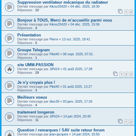
Suppression ventilateur mécanique du radiateur
Dernier message par
Kikou33420
«
04 déc. 2025, 18:30
Réponses :
10
1
2
Bonjour à TOUS, Merci de m'accueillir parmi vous
Dernier message par
Kikou33420
«
04 déc. 2025, 15:06
Réponses :
4
Présentation
Dernier message par
Pierre
«
13 oct. 2025, 18:41
Réponses :
5
Groupe Telegram
Dernier message par
Pilot40
«
08 sept. 2025, 07:01
Réponses :
1
site UMM-PASSION
Dernier message par
JiPé24
«
01 août 2025, 17:28
Réponses :
29
1
2
3
Je n'y croyais plus !
Dernier message par
Pilot40
«
01 août 2025, 13:27
Réponses :
3
Meilleurs voeux
Dernier message par
dios39
«
03 janv. 2025, 17:26
Réponses :
4
traitement longeron
Dernier message par
JiPé24
«
14 juin 2024, 20:45
Réponses :
11
1
2
Question / remarques / SAV suite retour forum
Dernier message par
jean-jacques
«
14 juin 2024, 15:50