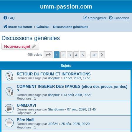
umm-passion.com
FAQ
S’enregistrer
Connexion
Index du forum
Général
Discussions générales
Discussions générales
Nouveau sujet
Page
1
sur
20
1
2
3
4
5
20
Suivante
486 sujets
…
Sujets
RETOUR DU FORUM ET INFORMATIONS
Dernier message par
docphilz
«
17 oct. 2023, 17:51
COMMENT INSERER DES IMAGES (et/ou des pieces jointes)
?
Dernier message par
docphilz
«
13 août 2008, 09:21
Réponses :
1
U-MMXXVI
Dernier message par
StanSumm
«
07 janv. 2026, 21:45
Réponses :
2
Père Noël
Dernier message par
JiPé24
«
25 déc. 2025, 20:20
Réponses :
1