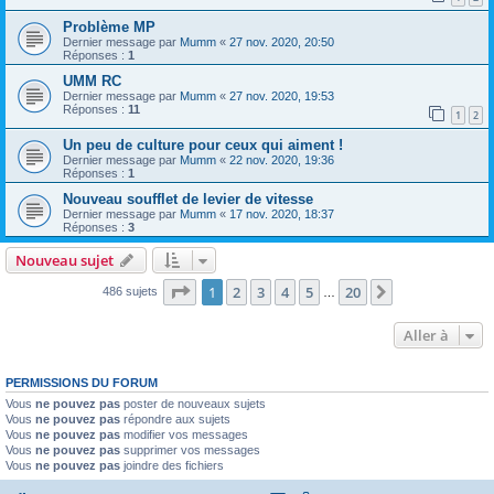
Problème MP
Dernier message par
Mumm
«
27 nov. 2020, 20:50
Réponses :
1
UMM RC
Dernier message par
Mumm
«
27 nov. 2020, 19:53
Réponses :
11
1
2
Un peu de culture pour ceux qui aiment !
Dernier message par
Mumm
«
22 nov. 2020, 19:36
Réponses :
1
Nouveau soufflet de levier de vitesse
Dernier message par
Mumm
«
17 nov. 2020, 18:37
Réponses :
3
Nouveau sujet
Page
1
sur
20
1
2
3
4
5
20
Suivante
486 sujets
…
Aller à
PERMISSIONS DU FORUM
Vous
ne pouvez pas
poster de nouveaux sujets
Vous
ne pouvez pas
répondre aux sujets
Vous
ne pouvez pas
modifier vos messages
Vous
ne pouvez pas
supprimer vos messages
Vous
ne pouvez pas
joindre des fichiers