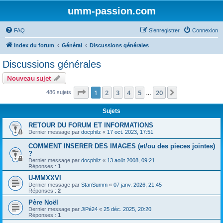
umm-passion.com
FAQ
S’enregistrer
Connexion
Index du forum
Général
Discussions générales
Discussions générales
Nouveau sujet
Page
1
sur
20
1
2
3
4
5
20
Suivante
486 sujets
…
Sujets
RETOUR DU FORUM ET INFORMATIONS
Dernier message par
docphilz
«
17 oct. 2023, 17:51
COMMENT INSERER DES IMAGES (et/ou des pieces jointes)
?
Dernier message par
docphilz
«
13 août 2008, 09:21
Réponses :
1
U-MMXXVI
Dernier message par
StanSumm
«
07 janv. 2026, 21:45
Réponses :
2
Père Noël
Dernier message par
JiPé24
«
25 déc. 2025, 20:20
Réponses :
1