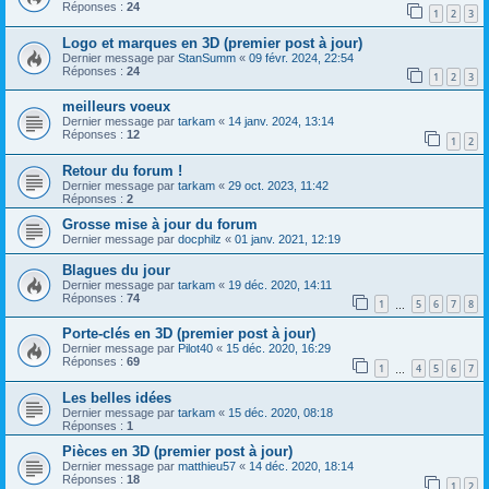
Réponses :
24
1
2
3
Logo et marques en 3D (premier post à jour)
Dernier message par
StanSumm
«
09 févr. 2024, 22:54
Réponses :
24
1
2
3
meilleurs voeux
Dernier message par
tarkam
«
14 janv. 2024, 13:14
Réponses :
12
1
2
Retour du forum !
Dernier message par
tarkam
«
29 oct. 2023, 11:42
Réponses :
2
Grosse mise à jour du forum
Dernier message par
docphilz
«
01 janv. 2021, 12:19
Blagues du jour
Dernier message par
tarkam
«
19 déc. 2020, 14:11
Réponses :
74
1
5
6
7
8
…
Porte-clés en 3D (premier post à jour)
Dernier message par
Pilot40
«
15 déc. 2020, 16:29
Réponses :
69
1
4
5
6
7
…
Les belles idées
Dernier message par
tarkam
«
15 déc. 2020, 08:18
Réponses :
1
Pièces en 3D (premier post à jour)
Dernier message par
matthieu57
«
14 déc. 2020, 18:14
Réponses :
18
1
2