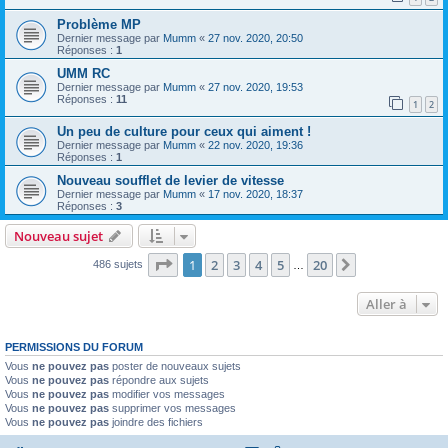
Problème MP
Dernier message par
Mumm
«
27 nov. 2020, 20:50
Réponses :
1
UMM RC
Dernier message par
Mumm
«
27 nov. 2020, 19:53
Réponses :
11
1
2
Un peu de culture pour ceux qui aiment !
Dernier message par
Mumm
«
22 nov. 2020, 19:36
Réponses :
1
Nouveau soufflet de levier de vitesse
Dernier message par
Mumm
«
17 nov. 2020, 18:37
Réponses :
3
Nouveau sujet
Page
1
sur
20
1
2
3
4
5
20
Suivante
486 sujets
…
Aller à
PERMISSIONS DU FORUM
Vous
ne pouvez pas
poster de nouveaux sujets
Vous
ne pouvez pas
répondre aux sujets
Vous
ne pouvez pas
modifier vos messages
Vous
ne pouvez pas
supprimer vos messages
Vous
ne pouvez pas
joindre des fichiers