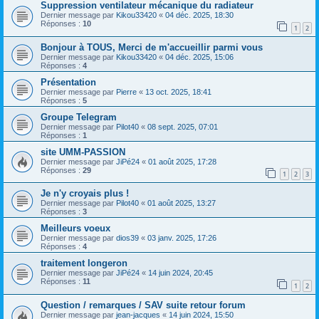
Suppression ventilateur mécanique du radiateur
Dernier message par
Kikou33420
«
04 déc. 2025, 18:30
Réponses :
10
1
2
Bonjour à TOUS, Merci de m'accueillir parmi vous
Dernier message par
Kikou33420
«
04 déc. 2025, 15:06
Réponses :
4
Présentation
Dernier message par
Pierre
«
13 oct. 2025, 18:41
Réponses :
5
Groupe Telegram
Dernier message par
Pilot40
«
08 sept. 2025, 07:01
Réponses :
1
site UMM-PASSION
Dernier message par
JiPé24
«
01 août 2025, 17:28
Réponses :
29
1
2
3
Je n'y croyais plus !
Dernier message par
Pilot40
«
01 août 2025, 13:27
Réponses :
3
Meilleurs voeux
Dernier message par
dios39
«
03 janv. 2025, 17:26
Réponses :
4
traitement longeron
Dernier message par
JiPé24
«
14 juin 2024, 20:45
Réponses :
11
1
2
Question / remarques / SAV suite retour forum
Dernier message par
jean-jacques
«
14 juin 2024, 15:50