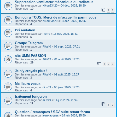
Suppression ventilateur mécanique du radiateur
Dernier message par
Kikou33420
«
04 déc. 2025, 18:30
Réponses :
10
1
2
Bonjour à TOUS, Merci de m'accueillir parmi vous
Dernier message par
Kikou33420
«
04 déc. 2025, 15:06
Réponses :
4
Présentation
Dernier message par
Pierre
«
13 oct. 2025, 18:41
Réponses :
5
Groupe Telegram
Dernier message par
Pilot40
«
08 sept. 2025, 07:01
Réponses :
1
site UMM-PASSION
Dernier message par
JiPé24
«
01 août 2025, 17:28
Réponses :
29
1
2
3
Je n'y croyais plus !
Dernier message par
Pilot40
«
01 août 2025, 13:27
Réponses :
3
Meilleurs voeux
Dernier message par
dios39
«
03 janv. 2025, 17:26
Réponses :
4
traitement longeron
Dernier message par
JiPé24
«
14 juin 2024, 20:45
Réponses :
11
1
2
Question / remarques / SAV suite retour forum
Dernier message par
jean-jacques
«
14 juin 2024, 15:50