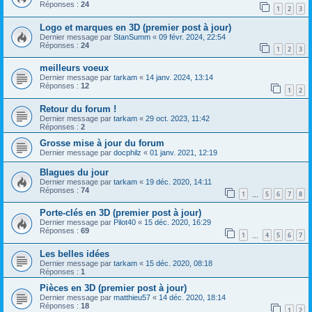
Réponses :
24
1
2
3
Logo et marques en 3D (premier post à jour)
Dernier message par
StanSumm
«
09 févr. 2024, 22:54
Réponses :
24
1
2
3
meilleurs voeux
Dernier message par
tarkam
«
14 janv. 2024, 13:14
Réponses :
12
1
2
Retour du forum !
Dernier message par
tarkam
«
29 oct. 2023, 11:42
Réponses :
2
Grosse mise à jour du forum
Dernier message par
docphilz
«
01 janv. 2021, 12:19
Blagues du jour
Dernier message par
tarkam
«
19 déc. 2020, 14:11
Réponses :
74
1
5
6
7
8
…
Porte-clés en 3D (premier post à jour)
Dernier message par
Pilot40
«
15 déc. 2020, 16:29
Réponses :
69
1
4
5
6
7
…
Les belles idées
Dernier message par
tarkam
«
15 déc. 2020, 08:18
Réponses :
1
Pièces en 3D (premier post à jour)
Dernier message par
matthieu57
«
14 déc. 2020, 18:14
Réponses :
18
1
2