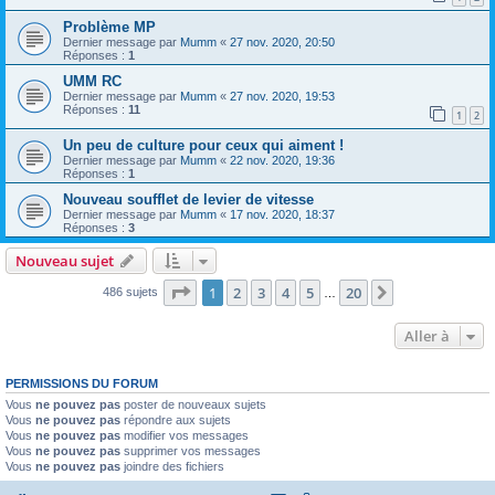
Problème MP
Dernier message par
Mumm
«
27 nov. 2020, 20:50
Réponses :
1
UMM RC
Dernier message par
Mumm
«
27 nov. 2020, 19:53
Réponses :
11
1
2
Un peu de culture pour ceux qui aiment !
Dernier message par
Mumm
«
22 nov. 2020, 19:36
Réponses :
1
Nouveau soufflet de levier de vitesse
Dernier message par
Mumm
«
17 nov. 2020, 18:37
Réponses :
3
Nouveau sujet
Page
1
sur
20
1
2
3
4
5
20
Suivante
486 sujets
…
Aller à
PERMISSIONS DU FORUM
Vous
ne pouvez pas
poster de nouveaux sujets
Vous
ne pouvez pas
répondre aux sujets
Vous
ne pouvez pas
modifier vos messages
Vous
ne pouvez pas
supprimer vos messages
Vous
ne pouvez pas
joindre des fichiers