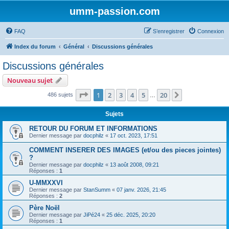
umm-passion.com
FAQ
S’enregistrer
Connexion
Index du forum
Général
Discussions générales
Discussions générales
Nouveau sujet
Page
1
sur
20
1
2
3
4
5
20
Suivante
486 sujets
…
Sujets
RETOUR DU FORUM ET INFORMATIONS
Dernier message par
docphilz
«
17 oct. 2023, 17:51
COMMENT INSERER DES IMAGES (et/ou des pieces jointes)
?
Dernier message par
docphilz
«
13 août 2008, 09:21
Réponses :
1
U-MMXXVI
Dernier message par
StanSumm
«
07 janv. 2026, 21:45
Réponses :
2
Père Noël
Dernier message par
JiPé24
«
25 déc. 2025, 20:20
Réponses :
1