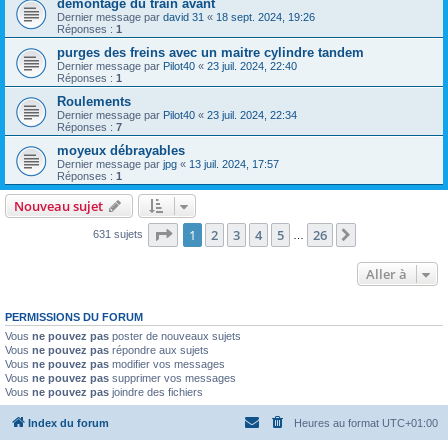
demontage du train avant
Dernier message par
david 31
«
18 sept. 2024, 19:26
Réponses :
1
purges des freins avec un maitre cylindre tandem
Dernier message par
Pilot40
«
23 juil. 2024, 22:40
Réponses :
1
Roulements
Dernier message par
Pilot40
«
23 juil. 2024, 22:34
Réponses :
7
moyeux débrayables
Dernier message par
jpg
«
13 juil. 2024, 17:57
Réponses :
1
Nouveau sujet
Page
1
sur
26
1
2
3
4
5
26
Suivante
631 sujets
…
Aller à
PERMISSIONS DU FORUM
Vous
ne pouvez pas
poster de nouveaux sujets
Vous
ne pouvez pas
répondre aux sujets
Vous
ne pouvez pas
modifier vos messages
Vous
ne pouvez pas
supprimer vos messages
Vous
ne pouvez pas
joindre des fichiers
Index du forum
Heures au format
UTC+01:00