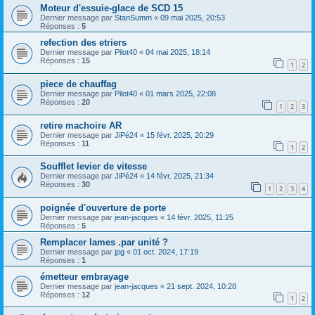
Moteur d'essuie-glace de SCD 15
Dernier message par
StanSumm
«
09 mai 2025, 20:53
Réponses :
5
refection des etriers
Dernier message par
Pilot40
«
04 mai 2025, 18:14
Réponses :
15
1
2
piece de chauffag
Dernier message par
Pilot40
«
01 mars 2025, 22:08
Réponses :
20
1
2
3
retire machoire AR
Dernier message par
JiPé24
«
15 févr. 2025, 20:29
Réponses :
11
1
2
Soufflet levier de vitesse
Dernier message par
JiPé24
«
14 févr. 2025, 21:34
Réponses :
30
1
2
3
4
poignée d'ouverture de porte
Dernier message par
jean-jacques
«
14 févr. 2025, 11:25
Réponses :
5
Remplacer lames .par unité ?
Dernier message par
jpg
«
01 oct. 2024, 17:19
Réponses :
1
émetteur embrayage
Dernier message par
jean-jacques
«
21 sept. 2024, 10:28
Réponses :
12
1
2