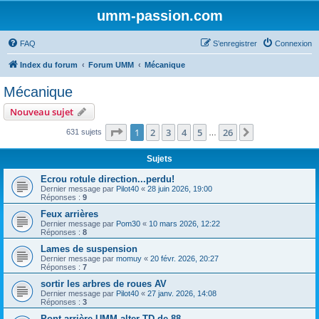
umm-passion.com
FAQ
S’enregistrer
Connexion
Index du forum
Forum UMM
Mécanique
Mécanique
Nouveau sujet
Page
1
sur
26
1
2
3
4
5
26
Suivante
631 sujets
…
Sujets
Ecrou rotule direction...perdu!
Dernier message par
Pilot40
«
28 juin 2026, 19:00
Réponses :
9
Feux arrières
Dernier message par
Pom30
«
10 mars 2026, 12:22
Réponses :
8
Lames de suspension
Dernier message par
momuy
«
20 févr. 2026, 20:27
Réponses :
7
sortir les arbres de roues AV
Dernier message par
Pilot40
«
27 janv. 2026, 14:08
Réponses :
3
Pont arrière UMM alter TD de 88