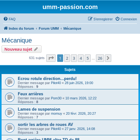
umm-passion.com
FAQ
S’enregistrer
Connexion
Index du forum
Forum UMM
Mécanique
Mécanique
Nouveau sujet
Page
1
sur
26
1
2
3
4
5
26
Suivante
631 sujets
…
Sujets
Ecrou rotule direction...perdu!
Dernier message par
Pilot40
«
28 juin 2026, 19:00
Réponses :
9
Feux arrières
Dernier message par
Pom30
«
10 mars 2026, 12:22
Réponses :
8
Lames de suspension
Dernier message par
momuy
«
20 févr. 2026, 20:27
Réponses :
7
sortir les arbres de roues AV
Dernier message par
Pilot40
«
27 janv. 2026, 14:08
Réponses :
3
Pont arrière UMM alter TD de 88