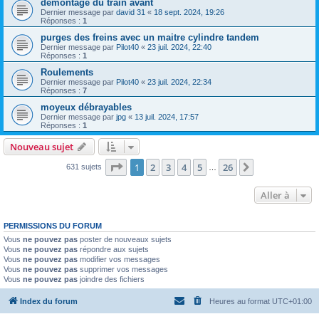
demontage du train avant
Dernier message par
david 31
«
18 sept. 2024, 19:26
Réponses :
1
purges des freins avec un maitre cylindre tandem
Dernier message par
Pilot40
«
23 juil. 2024, 22:40
Réponses :
1
Roulements
Dernier message par
Pilot40
«
23 juil. 2024, 22:34
Réponses :
7
moyeux débrayables
Dernier message par
jpg
«
13 juil. 2024, 17:57
Réponses :
1
Nouveau sujet
Page
1
sur
26
1
2
3
4
5
26
Suivante
631 sujets
…
Aller à
PERMISSIONS DU FORUM
Vous
ne pouvez pas
poster de nouveaux sujets
Vous
ne pouvez pas
répondre aux sujets
Vous
ne pouvez pas
modifier vos messages
Vous
ne pouvez pas
supprimer vos messages
Vous
ne pouvez pas
joindre des fichiers
Index du forum
Heures au format
UTC+01:00