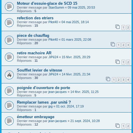
Moteur d'essuie-glace de SCD 15
Dernier message par
StanSumm
«
09 mai 2025, 20:53
Réponses :
5
refection des etriers
Dernier message par
Pilot40
«
04 mai 2025, 18:14
Réponses :
15
1
2
piece de chauffag
Dernier message par
Pilot40
«
01 mars 2025, 22:08
Réponses :
20
1
2
3
retire machoire AR
Dernier message par
JiPé24
«
15 févr. 2025, 20:29
Réponses :
11
1
2
Soufflet levier de vitesse
Dernier message par
JiPé24
«
14 févr. 2025, 21:34
Réponses :
30
1
2
3
4
poignée d'ouverture de porte
Dernier message par
jean-jacques
«
14 févr. 2025, 11:25
Réponses :
5
Remplacer lames .par unité ?
Dernier message par
jpg
«
01 oct. 2024, 17:19
Réponses :
1
émetteur embrayage
Dernier message par
jean-jacques
«
21 sept. 2024, 10:28
Réponses :
12
1
2