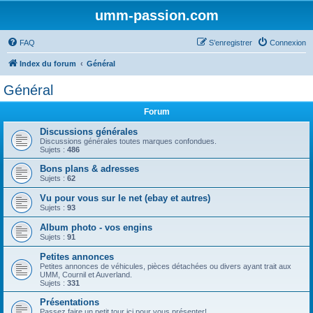
umm-passion.com
FAQ
S’enregistrer
Connexion
Index du forum
Général
Général
Forum
Discussions générales
Discussions générales toutes marques confondues.
Sujets :
486
Bons plans & adresses
Sujets :
62
Vu pour vous sur le net (ebay et autres)
Sujets :
93
Album photo - vos engins
Sujets :
91
Petites annonces
Petites annonces de véhicules, pièces détachées ou divers ayant trait aux
UMM, Cournil et Auverland.
Sujets :
331
Présentations
Passez faire un petit tour ici pour vous présenter!