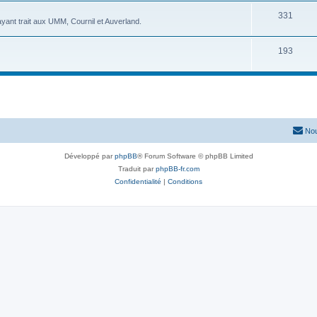
331
yant trait aux UMM, Cournil et Auverland.
193
Nou
Développé par
phpBB
® Forum Software © phpBB Limited
Traduit par
phpBB-fr.com
Confidentialité
|
Conditions