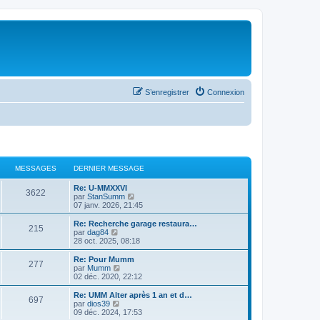
S’enregistrer
Connexion
MESSAGES
DERNIER MESSAGE
Re: U-MMXXVI
3622
V
par
StanSumm
o
07 janv. 2026, 21:45
i
r
Re: Recherche garage restaura…
215
l
V
par
dag84
e
o
28 oct. 2025, 08:18
d
i
e
r
Re: Pour Mumm
277
r
l
V
par
Mumm
n
e
o
02 déc. 2020, 22:12
i
d
i
e
e
r
Re: UMM Alter après 1 an et d…
r
697
r
l
V
par
dios39
m
n
e
o
09 déc. 2024, 17:53
e
i
d
i