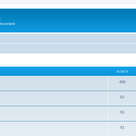
m
 Auverland
SUJETS
486
62
93
91