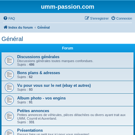
umm-passion.com
FAQ
S’enregistrer
Connexion
Index du forum
Général
Général
Forum
Discussions générales
Discussions générales toutes marques confondues.
Sujets :
486
Bons plans & adresses
Sujets :
62
Vu pour vous sur le net (ebay et autres)
Sujets :
93
Album photo - vos engins
Sujets :
91
Petites annonces
Petites annonces de véhicules, pièces détachées ou divers ayant trait aux
UMM, Cournil et Auverland.
Sujets :
331
Présentations
Passez faire un petit tour ici pour vous présenter!