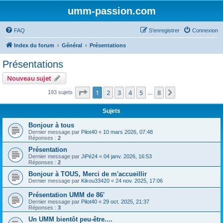
umm-passion.com
FAQ
S’enregistrer
Connexion
Index du forum
Général
Présentations
Présentations
Nouveau sujet
Page
1
sur
8
1
2
3
4
5
8
Suivante
193 sujets
…
Sujets
Bonjour à tous
Dernier message par
Pilot40
«
10 mars 2026, 07:48
Réponses :
2
Présentation
Dernier message par
JiPé24
«
04 janv. 2026, 16:53
Réponses :
2
Bonjour à TOUS, Merci de m'accueillir
Dernier message par
Kikou33420
«
24 nov. 2025, 17:06
Présentation UMM de 86'
Dernier message par
Pilot40
«
29 oct. 2025, 21:37
Réponses :
3
Un UMM bientôt peu-être....