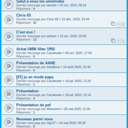
Salut à vous les ummlistes
Dernier message par
tarkam
«
25 oct. 2023, 08:16
Réponses :
4
Chris 65
Dernier message par
Chris 65
«
22 déc. 2020, 19:44
Réponses :
11
1
2
C'est moi !
Dernier message par
tarkam
«
13 oct. 2020, 20:09
Réponses :
12
1
2
Achat UMM Alter 1992
Dernier message par
Cacahuete
«
09 oct. 2020, 17:04
Réponses :
6
Présentation de AAHE
Dernier message par
stan&sue
«
14 août 2020, 22:45
Réponses :
6
[07] ju en mode papa
Dernier message par
Cacahuete
«
18 juil. 2020, 13:20
Réponses :
1
Présentation
Dernier message par
Cacahuete
«
18 juil. 2020, 13:14
Réponses :
4
Présentation de pef
Dernier message par
Westumm
«
28 mai 2020, 21:05
Réponses :
1
Nouveau parmi vous
Dernier message par
Ugo37
«
16 mai 2020, 09:28
Réponses :
5