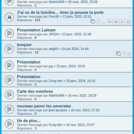
Dernier message par
MathiUMM
«
09 sept. 2025, 20:38
Réponses :
2
J’ai vu de la lumière… donc je pousse la porte
Dernier message par
Pom30
«
13 janv. 2025, 22:01
Réponses :
210
1
19
20
21
22
…
Presentation Laitram
Dernier message par
JiPé24
«
13 janv. 2025, 21:06
Réponses :
8
bonjour
Dernier message par
dag84
«
18 juin 2024, 14:48
Réponses :
19
1
2
Présentation
Dernier message par
jpg
«
25 janv. 2024, 18:51
Réponses :
4
Présentation
Dernier message par
Greg tdm
«
18 janv. 2024, 16:15
Réponses :
5
Carte des membres
Dernier message par
MathiUMM
«
16 nov. 2023, 19:29
Réponses :
6
nouveau parmi les ummistes
Dernier message par
jean-jacques
«
16 nov. 2023, 17:19
Réponses :
5
Un de plus...
Dernier message par
Greg tdm
«
16 nov. 2023, 15:57
Réponses :
3