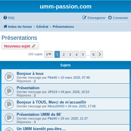
umm-passion.com
FAQ
S’enregistrer
Connexion
Index du forum
Général
Présentations
Présentations
Nouveau sujet
Page
1
sur
8
1
2
3
4
5
8
Suivante
193 sujets
…
Sujets
Bonjour à tous
Dernier message par
Pilot40
«
10 mars 2026, 07:48
Réponses :
2
Présentation
Dernier message par
JiPé24
«
04 janv. 2026, 16:53
Réponses :
2
Bonjour à TOUS, Merci de m'accueillir
Dernier message par
Kikou33420
«
24 nov. 2025, 17:06
Présentation UMM de 86'
Dernier message par
Pilot40
«
29 oct. 2025, 21:37
Réponses :
3
Un UMM bientôt peu-être....