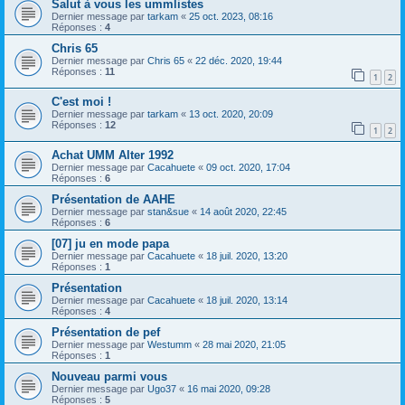
Salut à vous les ummlistes
Dernier message par
tarkam
«
25 oct. 2023, 08:16
Réponses :
4
Chris 65
Dernier message par
Chris 65
«
22 déc. 2020, 19:44
Réponses :
11
1
2
C'est moi !
Dernier message par
tarkam
«
13 oct. 2020, 20:09
Réponses :
12
1
2
Achat UMM Alter 1992
Dernier message par
Cacahuete
«
09 oct. 2020, 17:04
Réponses :
6
Présentation de AAHE
Dernier message par
stan&sue
«
14 août 2020, 22:45
Réponses :
6
[07] ju en mode papa
Dernier message par
Cacahuete
«
18 juil. 2020, 13:20
Réponses :
1
Présentation
Dernier message par
Cacahuete
«
18 juil. 2020, 13:14
Réponses :
4
Présentation de pef
Dernier message par
Westumm
«
28 mai 2020, 21:05
Réponses :
1
Nouveau parmi vous
Dernier message par
Ugo37
«
16 mai 2020, 09:28
Réponses :
5