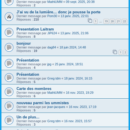
Dernier message par
MathiUMM
«
09 sept. 2025, 20:38
Réponses :
2
J’ai vu de la lumière… donc je pousse la porte
Dernier message par
Pom30
«
13 janv. 2025, 22:01
Réponses :
210
1
19
20
21
22
…
Presentation Laitram
Dernier message par
JiPé24
«
13 janv. 2025, 21:06
Réponses :
8
bonjour
Dernier message par
dag84
«
18 juin 2024, 14:48
Réponses :
19
1
2
Présentation
Dernier message par
jpg
«
25 janv. 2024, 18:51
Réponses :
4
Présentation
Dernier message par
Greg tdm
«
18 janv. 2024, 16:15
Réponses :
5
Carte des membres
Dernier message par
MathiUMM
«
16 nov. 2023, 19:29
Réponses :
6
nouveau parmi les ummistes
Dernier message par
jean-jacques
«
16 nov. 2023, 17:19
Réponses :
5
Un de plus...
Dernier message par
Greg tdm
«
16 nov. 2023, 15:57
Réponses :
3