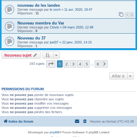
nouveau de les landes
Dernier message par
le zech
«
11 avr. 2020, 19:47
Réponses :
11
1
2
Nouveau membre du Var
Dernier message par
Clovis
«
04 mars 2020, 12:48
Réponses :
8
Nouveau du 37
Dernier message par
joel37
«
22 janv. 2020, 14:15
Réponses :
1
Nouveau sujet
Page
1
sur
8
1
2
3
4
5
8
Suivante
193 sujets
…
Aller à
PERMISSIONS DU FORUM
Vous
ne pouvez pas
poster de nouveaux sujets
Vous
ne pouvez pas
répondre aux sujets
Vous
ne pouvez pas
modifier vos messages
Vous
ne pouvez pas
supprimer vos messages
Vous
ne pouvez pas
joindre des fichiers
Index du forum
Heures au format
UTC+01:00
Développé par
phpBB
® Forum Software © phpBB Limited