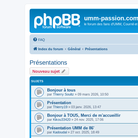
umm-passion.co
le forum des fans d'UMM, Cournil et
FAQ
Index du forum
Général
Présentations
Présentations
Nouveau sujet
SUJETS
Bonjour à tous
par
Thierry Soultz
»
09 mars 2026, 10:50
Présentation
par
Thierry19
»
03 janv. 2026, 13:47
Bonjour à TOUS, Merci de m'accueillir
par
Kikou33420
»
24 nov. 2025, 17:06
Présentation UMM de 86'
par
Kadoudal
»
27 oct. 2025, 18:49