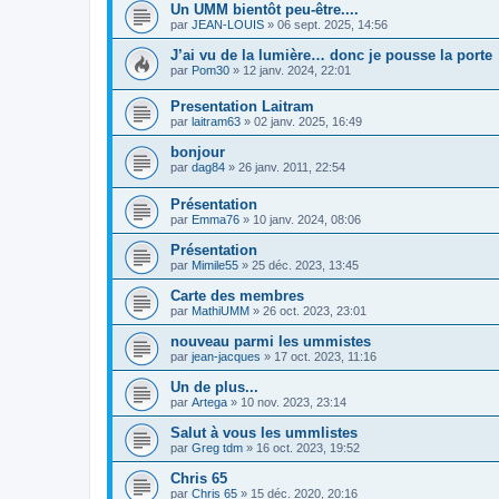
Un UMM bientôt peu-être....
par
JEAN-LOUIS
»
06 sept. 2025, 14:56
J’ai vu de la lumière… donc je pousse la porte
par
Pom30
»
12 janv. 2024, 22:01
Presentation Laitram
par
laitram63
»
02 janv. 2025, 16:49
bonjour
par
dag84
»
26 janv. 2011, 22:54
Présentation
par
Emma76
»
10 janv. 2024, 08:06
Présentation
par
Mimile55
»
25 déc. 2023, 13:45
Carte des membres
par
MathiUMM
»
26 oct. 2023, 23:01
nouveau parmi les ummistes
par
jean-jacques
»
17 oct. 2023, 11:16
Un de plus...
par
Artega
»
10 nov. 2023, 23:14
Salut à vous les ummlistes
par
Greg tdm
»
16 oct. 2023, 19:52
Chris 65
par
Chris 65
»
15 déc. 2020, 20:16