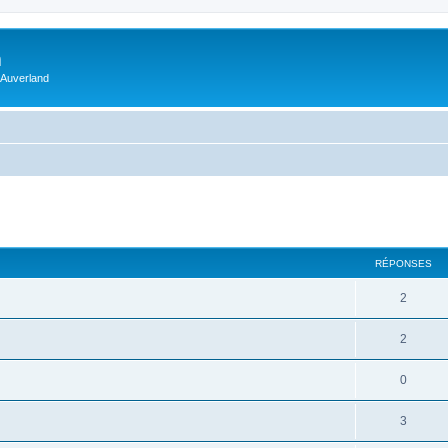
m
 Auverland
RÉPONSES
2
2
0
3