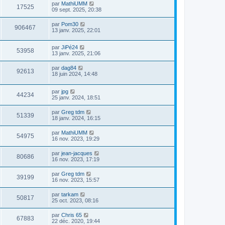
par
MathiUMM
17525
09 sept. 2025, 20:38
par
Pom30
906467
13 janv. 2025, 22:01
par
JiPé24
53958
13 janv. 2025, 21:06
par
dag84
92613
18 juin 2024, 14:48
par
jpg
44234
25 janv. 2024, 18:51
par
Greg tdm
51339
18 janv. 2024, 16:15
par
MathiUMM
54975
16 nov. 2023, 19:29
par
jean-jacques
80686
16 nov. 2023, 17:19
par
Greg tdm
39199
16 nov. 2023, 15:57
par
tarkam
50817
25 oct. 2023, 08:16
par
Chris 65
67883
22 déc. 2020, 19:44