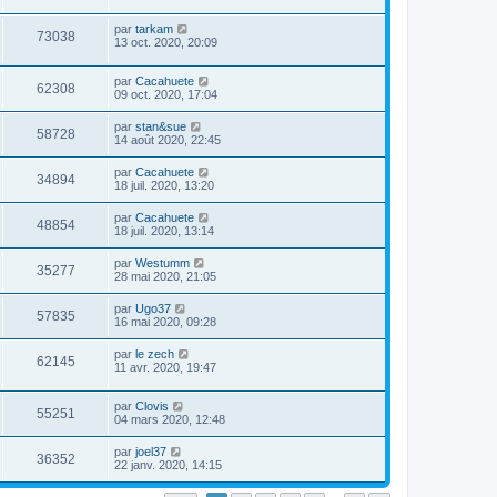
par
tarkam
73038
13 oct. 2020, 20:09
par
Cacahuete
62308
09 oct. 2020, 17:04
par
stan&sue
58728
14 août 2020, 22:45
par
Cacahuete
34894
18 juil. 2020, 13:20
par
Cacahuete
48854
18 juil. 2020, 13:14
par
Westumm
35277
28 mai 2020, 21:05
par
Ugo37
57835
16 mai 2020, 09:28
par
le zech
62145
11 avr. 2020, 19:47
par
Clovis
55251
04 mars 2020, 12:48
par
joel37
36352
22 janv. 2020, 14:15