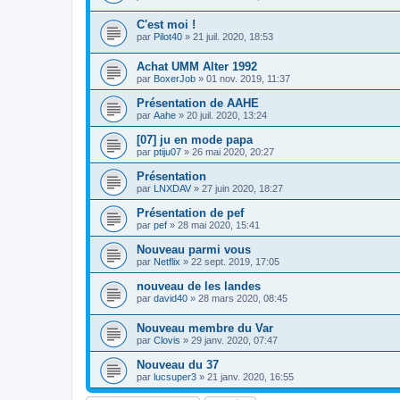
C'est moi !
par
Pilot40
»
21 juil. 2020, 18:53
Achat UMM Alter 1992
par
BoxerJob
»
01 nov. 2019, 11:37
Présentation de AAHE
par
Aahe
»
20 juil. 2020, 13:24
[07] ju en mode papa
par
ptiju07
»
26 mai 2020, 20:27
Présentation
par
LNXDAV
»
27 juin 2020, 18:27
Présentation de pef
par
pef
»
28 mai 2020, 15:41
Nouveau parmi vous
par
Netflix
»
22 sept. 2019, 17:05
nouveau de les landes
par
david40
»
28 mars 2020, 08:45
Nouveau membre du Var
par
Clovis
»
29 janv. 2020, 07:47
Nouveau du 37
par
lucsuper3
»
21 janv. 2020, 16:55