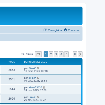
S’enregistrer
Connexion
Page
1
sur
8
1
2
3
4
5
8
Suivante
193 sujets
…
VUES
DERNIER MESSAGE
par
Pilot40
2663
10 mars 2026, 07:48
par
JiPé24
2541
04 janv. 2026, 16:53
par
Kikou33420
1514
24 nov. 2025, 17:06
par
Pilot40
2626
29 oct. 2025, 21:37