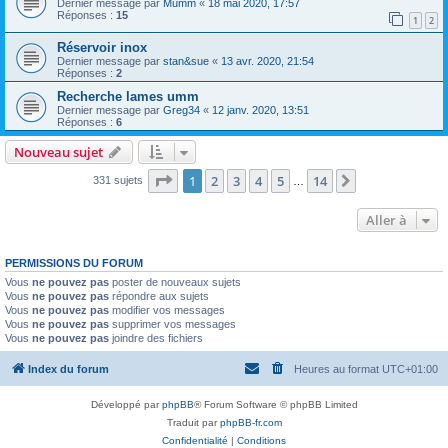
Dernier message par
Mumm
«
18 mai 2020, 17:57
Réponses :
15
1
2
Réservoir inox
Dernier message par
stan&sue
«
13 avr. 2020, 21:54
Réponses :
2
Recherche lames umm
Dernier message par
Greg34
«
12 janv. 2020, 13:51
Réponses :
6
Nouveau sujet
Page
1
sur
14
1
2
3
4
5
14
Suivante
331 sujets
…
Aller à
PERMISSIONS DU FORUM
Vous
ne pouvez pas
poster de nouveaux sujets
Vous
ne pouvez pas
répondre aux sujets
Vous
ne pouvez pas
modifier vos messages
Vous
ne pouvez pas
supprimer vos messages
Vous
ne pouvez pas
joindre des fichiers
Index du forum
Heures au format
UTC+01:00
Développé par
phpBB
® Forum Software © phpBB Limited
Traduit par
phpBB-fr.com
Confidentialité
|
Conditions