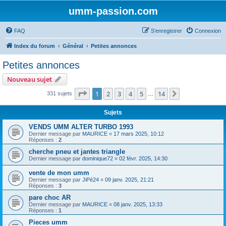
umm-passion.com
FAQ
S’enregistrer
Connexion
Index du forum
Général
Petites annonces
Petites annonces
Nouveau sujet
Page
1
sur
14
1
2
3
4
5
14
Suivante
331 sujets
…
Sujets
VENDS UMM ALTER TURBO 1993
Dernier message par
MAURICE
«
17 mars 2025, 10:12
Réponses :
2
cherche pneu et jantes triangle
Dernier message par
dominique72
«
02 févr. 2025, 14:30
vente de mon umm
Dernier message par
JiPé24
«
09 janv. 2025, 21:21
Réponses :
3
pare choc AR
Dernier message par
MAURICE
«
08 janv. 2025, 13:33
Réponses :
1
Pieces umm