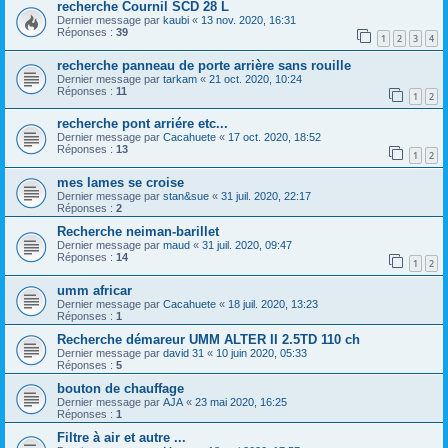
recherche Cournil SCD 28 L
Dernier message par
kaubi
«
13 nov. 2020, 16:31
Réponses :
39
1
2
3
4
recherche panneau de porte arrière sans rouille
Dernier message par
tarkam
«
21 oct. 2020, 10:24
Réponses :
11
1
2
recherche pont arriére etc...
Dernier message par
Cacahuete
«
17 oct. 2020, 18:52
Réponses :
13
1
2
mes lames se croise
Dernier message par
stan&sue
«
31 juil. 2020, 22:17
Réponses :
2
Recherche neiman-barillet
Dernier message par
maud
«
31 juil. 2020, 09:47
Réponses :
14
1
2
umm africar
Dernier message par
Cacahuete
«
18 juil. 2020, 13:23
Réponses :
1
Recherche démareur UMM ALTER II 2.5TD 110 ch
Dernier message par
david 31
«
10 juin 2020, 05:33
Réponses :
5
bouton de chauffage
Dernier message par
AJA
«
23 mai 2020, 16:25
Réponses :
1
Filtre à air et autre ...