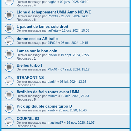
Dernier message par
dag84
«
02 janv. 2025, 08:19
Réponses :
4
Ligne d’échappement UMM Atmo NEUVE
Dernier message par
Pom30
«
21 déc. 2024, 14:13
Réponses :
6
1 paquet de lames cote droit
Dernier message par
lariflette
«
12 oct. 2024, 10:08
donne essieu AR trafic
Dernier message par
JiPé24
«
06 oct. 2024, 19:15
Lames sur le bon coin
Dernier message par
Pilot40
«
19 sept. 2024, 22:27
Réponses :
1
Bielles turbo !
Dernier message par
Pilot40
«
07 sept. 2024, 15:17
STRAPONTINS
Dernier message par
dag84
«
05 juil. 2024, 13:16
Réponses :
1
flexibles de frein roues avant UMM
Dernier message par
Mumm
«
12 déc. 2020, 21:33
Réponses :
5
Pick up double cabine turbo D
Dernier message par
kaubi
«
25 nov. 2020, 16:46
COURNIL 83
Dernier message par
matthieu57
«
16 nov. 2020, 21:07
Réponses :
6