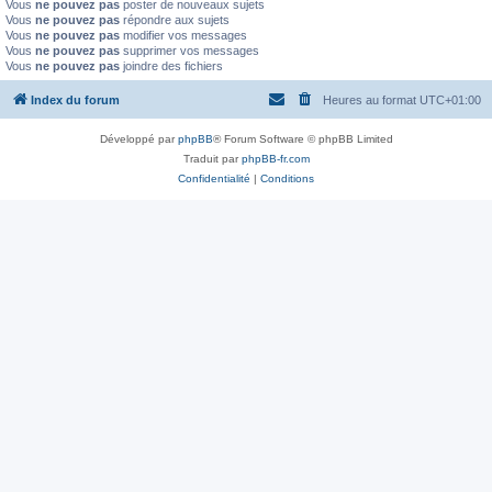
Vous
ne pouvez pas
poster de nouveaux sujets
Vous
ne pouvez pas
répondre aux sujets
Vous
ne pouvez pas
modifier vos messages
Vous
ne pouvez pas
supprimer vos messages
Vous
ne pouvez pas
joindre des fichiers
Index du forum
Heures au format
UTC+01:00
Développé par
phpBB
® Forum Software © phpBB Limited
Traduit par
phpBB-fr.com
Confidentialité
|
Conditions