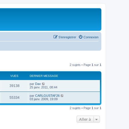
S’enregistrer
Connexion
2 sujets • Page
1
sur
1
VUES
DERNIER MESSAGE
par
Dav
39138
25 janv. 2011, 08:44
par
CARLGUSTAF26
55334
03 janv. 2009, 19:09
2 sujets • Page
1
sur
1
Aller à