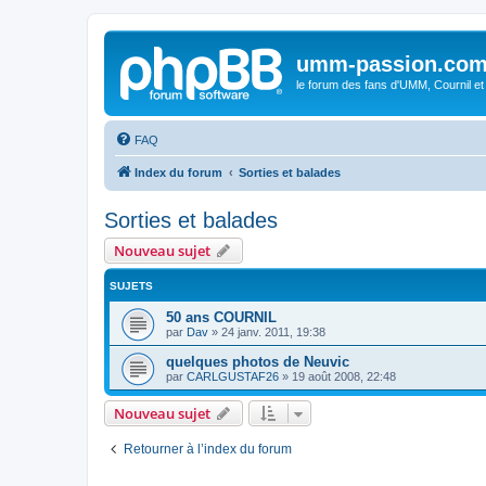
umm-passion.co
le forum des fans d'UMM, Cournil et
FAQ
Index du forum
Sorties et balades
Sorties et balades
Nouveau sujet
SUJETS
50 ans COURNIL
par
Dav
»
24 janv. 2011, 19:38
quelques photos de Neuvic
par
CARLGUSTAF26
»
19 août 2008, 22:48
Nouveau sujet
Retourner à l’index du forum