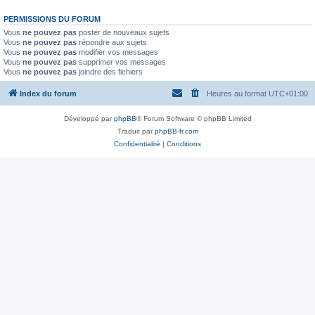
PERMISSIONS DU FORUM
Vous
ne pouvez pas
poster de nouveaux sujets
Vous
ne pouvez pas
répondre aux sujets
Vous
ne pouvez pas
modifier vos messages
Vous
ne pouvez pas
supprimer vos messages
Vous
ne pouvez pas
joindre des fichiers
Index du forum
Heures au format
UTC+01:00
Développé par
phpBB
® Forum Software © phpBB Limited
Traduit par
phpBB-fr.com
Confidentialité
|
Conditions