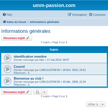
umm-passion.com
FAQ
S’enregistrer
Connexion
Index du forum
Informations générales
Informations générales
Nouveau sujet
3 sujets • Page
1
sur
1
Sujets
identification membre
Dernier message par
Dav
«
17 mai 2010, 08:07
Cournil
Dernier message par
CARLGUSTAF26
«
18 févr. 2010, 19:51
Réponses :
1
Bienvenue au club !
Dernier message par
CARLGUSTAF26
«
19 déc. 2009, 21:04
Réponses :
1
Nouveau sujet
3 sujets • Page
1
sur
1
Aller à