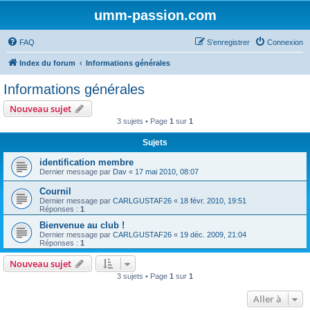
umm-passion.com
FAQ
S’enregistrer
Connexion
Index du forum
Informations générales
Informations générales
Nouveau sujet
3 sujets • Page
1
sur
1
Sujets
identification membre
Dernier message par
Dav
«
17 mai 2010, 08:07
Cournil
Dernier message par
CARLGUSTAF26
«
18 févr. 2010, 19:51
Réponses :
1
Bienvenue au club !
Dernier message par
CARLGUSTAF26
«
19 déc. 2009, 21:04
Réponses :
1
Nouveau sujet
3 sujets • Page
1
sur
1
Aller à