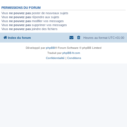
PERMISSIONS DU FORUM
Vous
ne pouvez pas
poster de nouveaux sujets
Vous
ne pouvez pas
répondre aux sujets
Vous
ne pouvez pas
modifier vos messages
Vous
ne pouvez pas
supprimer vos messages
Vous
ne pouvez pas
joindre des fichiers
Index du forum
Heures au format
UTC+01:00
Développé par
phpBB
® Forum Software © phpBB Limited
Traduit par
phpBB-fr.com
Confidentialité
|
Conditions