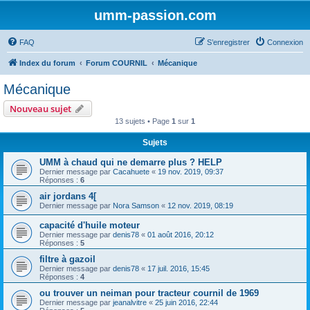
umm-passion.com
FAQ
S’enregistrer
Connexion
Index du forum
Forum COURNIL
Mécanique
Mécanique
Nouveau sujet
13 sujets • Page
1
sur
1
Sujets
UMM à chaud qui ne demarre plus ? HELP
Dernier message par
Cacahuete
«
19 nov. 2019, 09:37
Réponses :
6
air jordans 4[
Dernier message par
Nora Samson
«
12 nov. 2019, 08:19
capacité d'huile moteur
Dernier message par
denis78
«
01 août 2016, 20:12
Réponses :
5
filtre à gazoil
Dernier message par
denis78
«
17 juil. 2016, 15:45
Réponses :
4
ou trouver un neiman pour tracteur cournil de 1969
Dernier message par
jeanalvitre
«
25 juin 2016, 22:44