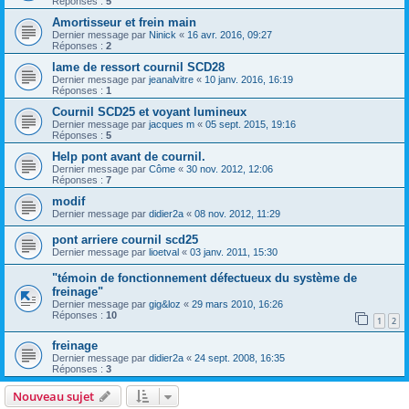
Réponses :
5
Amortisseur et frein main
Dernier message par
Ninick
«
16 avr. 2016, 09:27
Réponses :
2
lame de ressort cournil SCD28
Dernier message par
jeanalvitre
«
10 janv. 2016, 16:19
Réponses :
1
Cournil SCD25 et voyant lumineux
Dernier message par
jacques m
«
05 sept. 2015, 19:16
Réponses :
5
Help pont avant de cournil.
Dernier message par
Côme
«
30 nov. 2012, 12:06
Réponses :
7
modif
Dernier message par
didier2a
«
08 nov. 2012, 11:29
pont arriere cournil scd25
Dernier message par
lioetval
«
03 janv. 2011, 15:30
"témoin de fonctionnement défectueux du système de
freinage"
Dernier message par
gig&loz
«
29 mars 2010, 16:26
Réponses :
10
1
2
freinage
Dernier message par
didier2a
«
24 sept. 2008, 16:35
Réponses :
3
Nouveau sujet