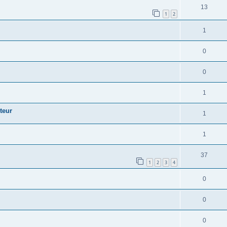
13
1
2
1
0
0
1
teur
1
1
37
1
2
3
4
0
0
0