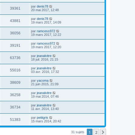
par
denis78
39361
20 mai 2017, 12:48
par
denis78
43881
19 mars 2017, 14:09
par
ramcess972
36056
19 mars 2017, 12:22
par
ramcess972
39191
19 mars 2017, 12:20
par
jeanalvitre
63736
18 juil. 2016, 21:15
par
jeanalvitre
55016
03 avr. 2016, 17:32
par
yacoma
38609
21 juin 2015, 21:09
par
jeanalvitre
36258
19 mai 2014, 07:46
par
jeanalvitre
36734
11 avr. 2014, 13:40
par
petitgris
51383
15 mars 2014, 20:42
1
2
Suivante
31 sujets