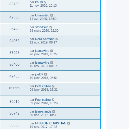
par
kaubi
83739
11 nov. 2020, 10:13
par
Ummisteb
42338
14 avr. 2020, 12:59
par
stan&sue
36428
28 mars 2020, 22:30
par
Nora Samson
34053
12 nov. 2019, 08:17
par
jeanalvitre
37958
20 janv. 2019, 18:27
par
jeanalvitre
86400
15 nov. 2018, 00:07
par
joel37
42435
10 janv. 2018, 08:51
par
Petit caillou
167569
09 janv. 2018, 16:31
par
Petit caillou
36519
09 janv. 2018, 16:26
par
jean-claude
36742
30 déc. 2017, 18:39
par
MISSION CHRISTIAN
35336
19 nov. 2017, 17:42