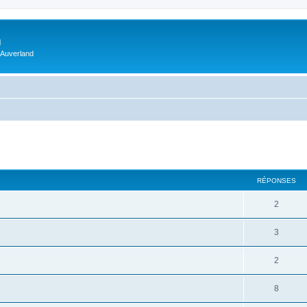
m
 Auverland
RÉPONSES
2
3
2
8