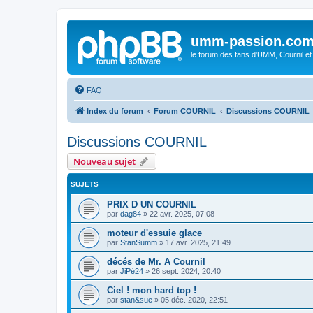
umm-passion.co
le forum des fans d'UMM, Cournil et
FAQ
Index du forum
Forum COURNIL
Discussions COURNIL
Discussions COURNIL
Nouveau sujet
SUJETS
PRIX D UN COURNIL
par
dag84
»
22 avr. 2025, 07:08
moteur d'essuie glace
par
StanSumm
»
17 avr. 2025, 21:49
décés de Mr. A Cournil
par
JiPé24
»
26 sept. 2024, 20:40
Ciel ! mon hard top !
par
stan&sue
»
05 déc. 2020, 22:51