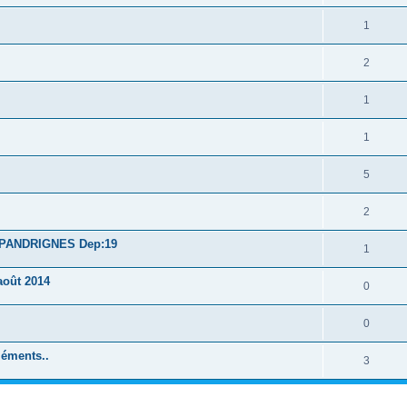
1
2
1
1
5
2
à PANDRIGNES Dep:19
1
août 2014
0
0
léments..
3