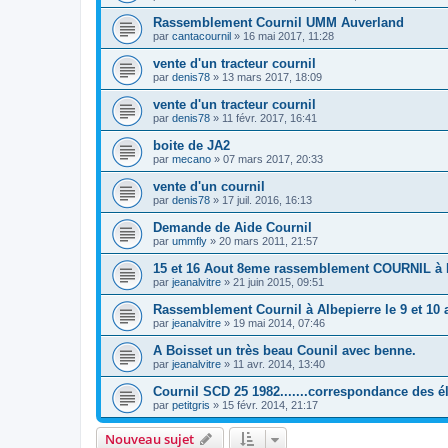
Rassemblement Cournil UMM Auverland
par
cantacournil
»
16 mai 2017, 11:28
vente d'un tracteur cournil
par
denis78
»
13 mars 2017, 18:09
vente d'un tracteur cournil
par
denis78
»
11 févr. 2017, 16:41
boite de JA2
par
mecano
»
07 mars 2017, 20:33
vente d'un cournil
par
denis78
»
17 juil. 2016, 16:13
Demande de Aide Cournil
par
ummfly
»
20 mars 2011, 21:57
15 et 16 Aout 8eme rassemblement COURNIL 
par
jeanalvitre
»
21 juin 2015, 09:51
Rassemblement Cournil à Albepierre le 9 et 10 
par
jeanalvitre
»
19 mai 2014, 07:46
A Boisset un très beau Counil avec benne.
par
jeanalvitre
»
11 avr. 2014, 13:40
Cournil SCD 25 1982.......correspondance des é
par
petitgris
»
15 févr. 2014, 21:17
Nouveau sujet