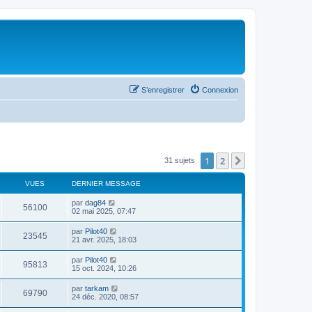
S’enregistrer
Connexion
1
2
Suivante
31 sujets
VUES
DERNIER MESSAGE
par
dag84
56100
02 mai 2025, 07:47
par
Pilot40
23545
21 avr. 2025, 18:03
par
Pilot40
95813
15 oct. 2024, 10:26
par
tarkam
69790
24 déc. 2020, 08:57