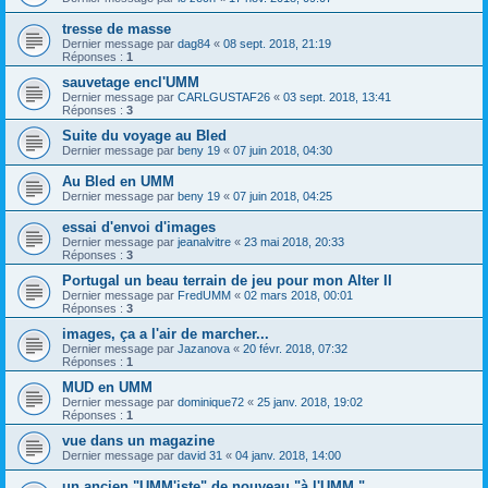
tresse de masse
Dernier message par
dag84
«
08 sept. 2018, 21:19
Réponses :
1
sauvetage encl'UMM
Dernier message par
CARLGUSTAF26
«
03 sept. 2018, 13:41
Réponses :
3
Suite du voyage au Bled
Dernier message par
beny 19
«
07 juin 2018, 04:30
Au Bled en UMM
Dernier message par
beny 19
«
07 juin 2018, 04:25
essai d'envoi d'images
Dernier message par
jeanalvitre
«
23 mai 2018, 20:33
Réponses :
3
Portugal un beau terrain de jeu pour mon Alter II
Dernier message par
FredUMM
«
02 mars 2018, 00:01
Réponses :
3
images, ça a l'air de marcher...
Dernier message par
Jazanova
«
20 févr. 2018, 07:32
Réponses :
1
MUD en UMM
Dernier message par
dominique72
«
25 janv. 2018, 19:02
Réponses :
1
vue dans un magazine
Dernier message par
david 31
«
04 janv. 2018, 14:00
un ancien "UMM'iste" de nouveau "à l'UMM "