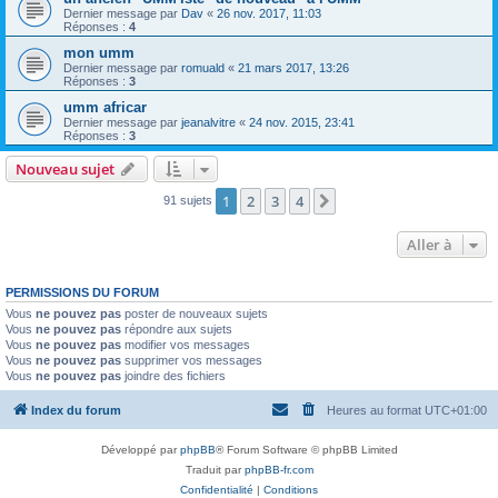
Dernier message par
Dav
«
26 nov. 2017, 11:03
Réponses :
4
mon umm
Dernier message par
romuald
«
21 mars 2017, 13:26
Réponses :
3
umm africar
Dernier message par
jeanalvitre
«
24 nov. 2015, 23:41
Réponses :
3
Nouveau sujet
1
2
3
4
Suivante
91 sujets
Aller à
PERMISSIONS DU FORUM
Vous
ne pouvez pas
poster de nouveaux sujets
Vous
ne pouvez pas
répondre aux sujets
Vous
ne pouvez pas
modifier vos messages
Vous
ne pouvez pas
supprimer vos messages
Vous
ne pouvez pas
joindre des fichiers
Index du forum
Heures au format
UTC+01:00
Développé par
phpBB
® Forum Software © phpBB Limited
Traduit par
phpBB-fr.com
Confidentialité
|
Conditions