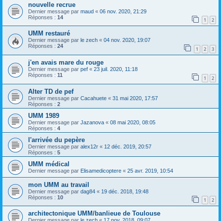
nouvelle recrue
Dernier message par
maud
«
06 nov. 2020, 21:29
Réponses :
14
1
2
UMM restauré
Dernier message par
le zech
«
04 nov. 2020, 19:07
Réponses :
24
1
2
3
j'en avais mare du rouge
Dernier message par
pef
«
23 juil. 2020, 11:18
Réponses :
11
1
2
Alter TD de pef
Dernier message par
Cacahuete
«
31 mai 2020, 17:57
Réponses :
2
UMM 1989
Dernier message par
Jazanova
«
08 mai 2020, 08:05
Réponses :
4
l'arrivée du pepère
Dernier message par
alex12r
«
12 déc. 2019, 20:57
Réponses :
5
UMM médical
Dernier message par
Elisamedicoptere
«
25 avr. 2019, 10:54
mon UMM au travail
Dernier message par
dag84
«
19 déc. 2018, 19:48
Réponses :
10
1
2
architectonique UMM/banlieue de Toulouse
Dernier message par
le zech
«
17 nov. 2018, 09:07