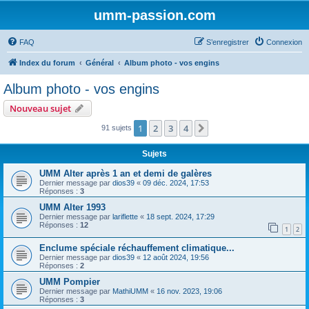
umm-passion.com
FAQ
S’enregistrer
Connexion
Index du forum
Général
Album photo - vos engins
Album photo - vos engins
Nouveau sujet
1
2
3
4
Suivante
91 sujets
Sujets
UMM Alter après 1 an et demi de galères
Dernier message par
dios39
«
09 déc. 2024, 17:53
Réponses :
3
UMM Alter 1993
Dernier message par
lariflette
«
18 sept. 2024, 17:29
Réponses :
12
1
2
Enclume spéciale réchauffement climatique...
Dernier message par
dios39
«
12 août 2024, 19:56
Réponses :
2
UMM Pompier
Dernier message par
MathiUMM
«
16 nov. 2023, 19:06
Réponses :
3