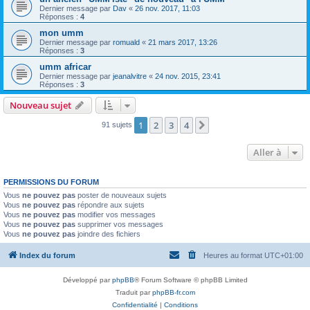
Dernier message par
Dav
«
26 nov. 2017, 11:03
Réponses :
4
mon umm
Dernier message par
romuald
«
21 mars 2017, 13:26
Réponses :
3
umm africar
Dernier message par
jeanalvitre
«
24 nov. 2015, 23:41
Réponses :
3
Nouveau sujet
1
2
3
4
Suivante
91 sujets
Aller à
PERMISSIONS DU FORUM
Vous
ne pouvez pas
poster de nouveaux sujets
Vous
ne pouvez pas
répondre aux sujets
Vous
ne pouvez pas
modifier vos messages
Vous
ne pouvez pas
supprimer vos messages
Vous
ne pouvez pas
joindre des fichiers
Index du forum
Heures au format
UTC+01:00
Développé par
phpBB
® Forum Software © phpBB Limited
Traduit par
phpBB-fr.com
Confidentialité
|
Conditions