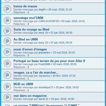
tresse de masse
Dernier message par
dag84
«
08 sept. 2018, 21:19
Réponses :
1
sauvetage encl'UMM
Dernier message par
CARLGUSTAF26
«
03 sept. 2018, 13:41
Réponses :
3
Suite du voyage au Bled
Dernier message par
beny 19
«
07 juin 2018, 04:30
Au Bled en UMM
Dernier message par
beny 19
«
07 juin 2018, 04:25
essai d'envoi d'images
Dernier message par
jeanalvitre
«
23 mai 2018, 20:33
Réponses :
3
Portugal un beau terrain de jeu pour mon Alter II
Dernier message par
FredUMM
«
02 mars 2018, 00:01
Réponses :
3
images, ça a l'air de marcher...
Dernier message par
Jazanova
«
20 févr. 2018, 07:32
Réponses :
1
MUD en UMM
Dernier message par
dominique72
«
25 janv. 2018, 19:02
Réponses :
1
vue dans un magazine
Dernier message par
david 31
«
04 janv. 2018, 14:00
un ancien "UMM'iste" de nouveau "à l'UMM "