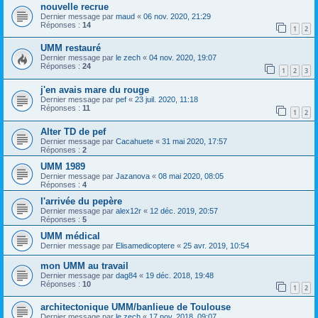
nouvelle recrue
Dernier message par
maud
«
06 nov. 2020, 21:29
Réponses :
14
1
2
UMM restauré
Dernier message par
le zech
«
04 nov. 2020, 19:07
Réponses :
24
1
2
3
j'en avais mare du rouge
Dernier message par
pef
«
23 juil. 2020, 11:18
Réponses :
11
1
2
Alter TD de pef
Dernier message par
Cacahuete
«
31 mai 2020, 17:57
Réponses :
2
UMM 1989
Dernier message par
Jazanova
«
08 mai 2020, 08:05
Réponses :
4
l'arrivée du pepère
Dernier message par
alex12r
«
12 déc. 2019, 20:57
Réponses :
5
UMM médical
Dernier message par
Elisamedicoptere
«
25 avr. 2019, 10:54
mon UMM au travail
Dernier message par
dag84
«
19 déc. 2018, 19:48
Réponses :
10
1
2
architectonique UMM/banlieue de Toulouse
Dernier message par
le zech
«
17 nov. 2018, 09:07