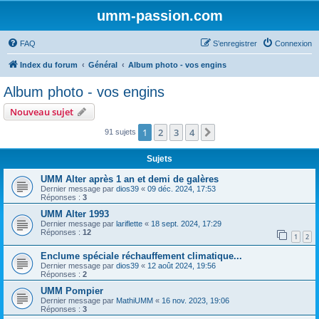
umm-passion.com
FAQ
S’enregistrer
Connexion
Index du forum
Général
Album photo - vos engins
Album photo - vos engins
Nouveau sujet
1
2
3
4
Suivante
91 sujets
Sujets
UMM Alter après 1 an et demi de galères
Dernier message par
dios39
«
09 déc. 2024, 17:53
Réponses :
3
UMM Alter 1993
Dernier message par
lariflette
«
18 sept. 2024, 17:29
Réponses :
12
1
2
Enclume spéciale réchauffement climatique...
Dernier message par
dios39
«
12 août 2024, 19:56
Réponses :
2
UMM Pompier
Dernier message par
MathiUMM
«
16 nov. 2023, 19:06
Réponses :
3