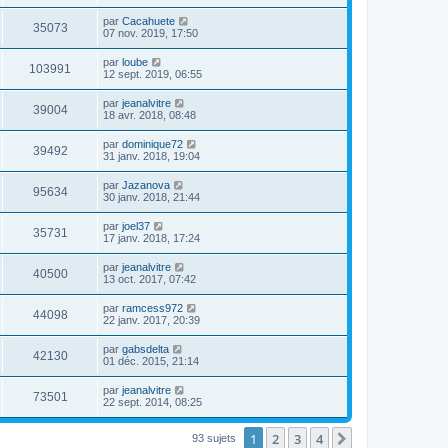
par
Cacahuete
35073
07 nov. 2019, 17:50
par
loube
103991
12 sept. 2019, 06:55
par
jeanalvitre
39004
18 avr. 2018, 08:48
par
dominique72
39492
31 janv. 2018, 19:04
par
Jazanova
95634
30 janv. 2018, 21:44
par
joel37
35731
17 janv. 2018, 17:24
par
jeanalvitre
40500
13 oct. 2017, 07:42
par
ramcess972
44098
22 janv. 2017, 20:39
par
gabsdelta
42130
01 déc. 2015, 21:14
par
jeanalvitre
73501
22 sept. 2014, 08:25
1
2
3
4
Suivante
93 sujets