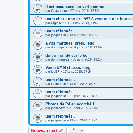
Il est beau aussi en vert pomme !
par
Cacahuete
»
07 nov. 2019, 17:50
umm alter turbo de 1993 à vendre sur le bon co
par
régis42260
»
21 nov. 2018, 11:51
umm réformés .
par
jacques m
»
18 avr. 2018, 08:35
a vos marques, prêts, lego
par
dominique72
»
31 janv. 2018, 19:04
du bo monde sur le bc
par
dominique72
»
30 janv. 2018, 18:25
Vente UMM chassis long
par
joel37
»
17 janv. 2018, 17:24
umm réformés .
par
jacques m
»
13 oct. 2017, 06:31
umm réformés .
par
jacques m
»
21 janv. 2017, 19:29
Photos de P4 en écorché !
par
jeanalvitre
»
27 août 2015, 22:02
umm réformés .
par
jacques m
»
19 avr. 2014, 18:27
Nouveau sujet