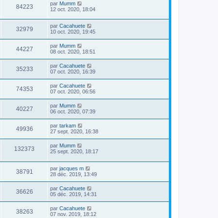
par
Mumm
84223
12 oct. 2020, 18:04
par
Cacahuete
32979
10 oct. 2020, 19:45
par
Mumm
44227
08 oct. 2020, 18:51
par
Cacahuete
35233
07 oct. 2020, 16:39
par
Cacahuete
74353
07 oct. 2020, 06:56
par
Mumm
40227
06 oct. 2020, 07:39
par
tarkam
49936
27 sept. 2020, 16:38
par
Mumm
132373
25 sept. 2020, 18:17
par
jacques m
38791
28 déc. 2019, 13:49
par
Cacahuete
36626
05 déc. 2019, 14:31
par
Cacahuete
38263
07 nov. 2019, 18:12