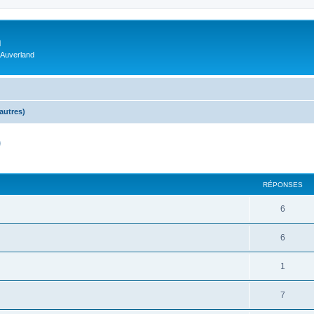
m
 Auverland
autres)
)
RÉPONSES
6
6
1
7