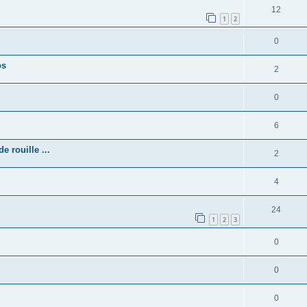
12
1
2
0
os
2
0
6
 rouille ...
2
4
24
1
2
3
0
0
0