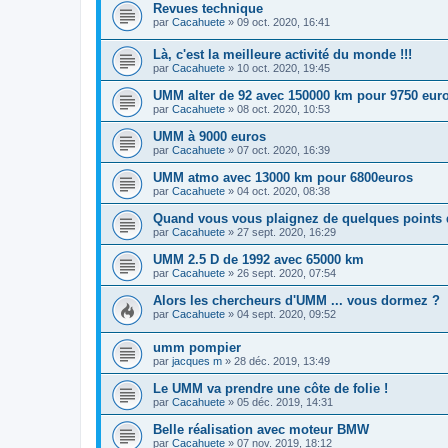
Revues technique
par
Cacahuete
»
09 oct. 2020, 16:41
Là, c'est la meilleure activité du monde !!!
par
Cacahuete
»
10 oct. 2020, 19:45
UMM alter de 92 avec 150000 km pour 9750 eur
par
Cacahuete
»
08 oct. 2020, 10:53
UMM à 9000 euros
par
Cacahuete
»
07 oct. 2020, 16:39
UMM atmo avec 13000 km pour 6800euros
par
Cacahuete
»
04 oct. 2020, 08:38
Quand vous vous plaignez de quelques points de
par
Cacahuete
»
27 sept. 2020, 16:29
UMM 2.5 D de 1992 avec 65000 km
par
Cacahuete
»
26 sept. 2020, 07:54
Alors les chercheurs d'UMM ... vous dormez ?
par
Cacahuete
»
04 sept. 2020, 09:52
umm pompier
par
jacques m
»
28 déc. 2019, 13:49
Le UMM va prendre une côte de folie !
par
Cacahuete
»
05 déc. 2019, 14:31
Belle réalisation avec moteur BMW
par
Cacahuete
»
07 nov. 2019, 18:12