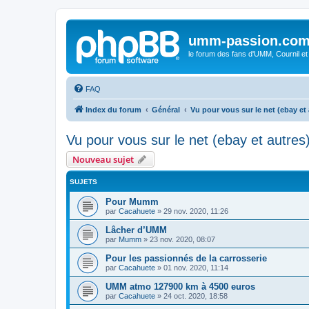
umm-passion.co
le forum des fans d'UMM, Cournil et
FAQ
Index du forum
Général
Vu pour vous sur le net (ebay et 
Vu pour vous sur le net (ebay et autres
Nouveau sujet
SUJETS
Pour Mumm
par
Cacahuete
»
29 nov. 2020, 11:26
Lâcher d’UMM
par
Mumm
»
23 nov. 2020, 08:07
Pour les passionnés de la carrosserie
par
Cacahuete
»
01 nov. 2020, 11:14
UMM atmo 127900 km à 4500 euros
par
Cacahuete
»
24 oct. 2020, 18:58