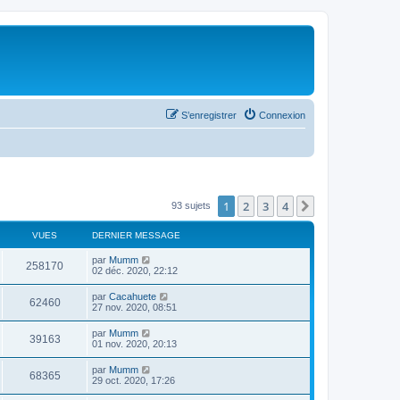
S’enregistrer
Connexion
1
2
3
4
Suivante
93 sujets
VUES
DERNIER MESSAGE
par
Mumm
258170
02 déc. 2020, 22:12
par
Cacahuete
62460
27 nov. 2020, 08:51
par
Mumm
39163
01 nov. 2020, 20:13
par
Mumm
68365
29 oct. 2020, 17:26