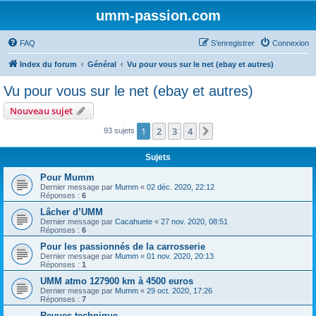
umm-passion.com
FAQ
S’enregistrer
Connexion
Index du forum
Général
Vu pour vous sur le net (ebay et autres)
Vu pour vous sur le net (ebay et autres)
Nouveau sujet
1
2
3
4
Suivante
93 sujets
Sujets
Pour Mumm
Dernier message par
Mumm
«
02 déc. 2020, 22:12
Réponses :
6
Lâcher d’UMM
Dernier message par
Cacahuete
«
27 nov. 2020, 08:51
Réponses :
6
Pour les passionnés de la carrosserie
Dernier message par
Mumm
«
01 nov. 2020, 20:13
Réponses :
1
UMM atmo 127900 km à 4500 euros
Dernier message par
Mumm
«
29 oct. 2020, 17:26
Réponses :
7
Revues technique