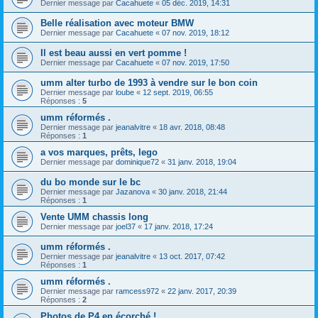
Dernier message par
Cacahuete
«
05 déc. 2019, 14:31
Belle réalisation avec moteur BMW
Dernier message par
Cacahuete
«
07 nov. 2019, 18:12
Il est beau aussi en vert pomme !
Dernier message par
Cacahuete
«
07 nov. 2019, 17:50
umm alter turbo de 1993 à vendre sur le bon coin
Dernier message par
loube
«
12 sept. 2019, 06:55
Réponses :
5
umm réformés .
Dernier message par
jeanalvitre
«
18 avr. 2018, 08:48
Réponses :
1
a vos marques, prêts, lego
Dernier message par
dominique72
«
31 janv. 2018, 19:04
du bo monde sur le bc
Dernier message par
Jazanova
«
30 janv. 2018, 21:44
Réponses :
1
Vente UMM chassis long
Dernier message par
joel37
«
17 janv. 2018, 17:24
umm réformés .
Dernier message par
jeanalvitre
«
13 oct. 2017, 07:42
Réponses :
1
umm réformés .
Dernier message par
ramcess972
«
22 janv. 2017, 20:39
Réponses :
2
Photos de P4 en écorché !