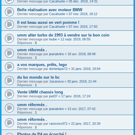
Dernier message par
Cacahuete
«
05 déc. 2019, 14:31
Belle réalisation avec moteur BMW
Dernier message par
Cacahuete
«
07 nov. 2019, 18:12
Il est beau aussi en vert pomme !
Dernier message par
Cacahuete
«
07 nov. 2019, 17:50
umm alter turbo de 1993 à vendre sur le bon coin
Dernier message par
loube
«
12 sept. 2019, 06:55
Réponses :
5
umm réformés .
Dernier message par
jeanalvitre
«
18 avr. 2018, 08:48
Réponses :
1
a vos marques, prêts, lego
Dernier message par
dominique72
«
31 janv. 2018, 19:04
du bo monde sur le bc
Dernier message par
Jazanova
«
30 janv. 2018, 21:44
Réponses :
1
Vente UMM chassis long
Dernier message par
joel37
«
17 janv. 2018, 17:24
umm réformés .
Dernier message par
jeanalvitre
«
13 oct. 2017, 07:42
Réponses :
1
umm réformés .
Dernier message par
ramcess972
«
22 janv. 2017, 20:39
Réponses :
2
Photos de P4 en écorché !