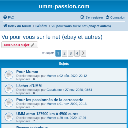
umm-passion.com
FAQ
S’enregistrer
Connexion
Index du forum
Général
Vu pour vous sur le net (ebay et autres)
Vu pour vous sur le net (ebay et autres)
Nouveau sujet
1
2
3
4
Suivante
93 sujets
Sujets
Pour Mumm
Dernier message par
Mumm
«
02 déc. 2020, 22:12
Réponses :
6
Lâcher d’UMM
Dernier message par
Cacahuete
«
27 nov. 2020, 08:51
Réponses :
6
Pour les passionnés de la carrosserie
Dernier message par
Mumm
«
01 nov. 2020, 20:13
Réponses :
1
UMM atmo 127900 km à 4500 euros
Dernier message par
Mumm
«
29 oct. 2020, 17:26
Réponses :
7
Revues technique