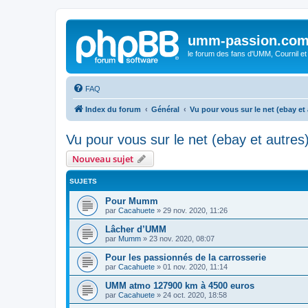
umm-passion.co
le forum des fans d'UMM, Cournil et
FAQ
Index du forum
Général
Vu pour vous sur le net (ebay et 
Vu pour vous sur le net (ebay et autres
Nouveau sujet
SUJETS
Pour Mumm
par
Cacahuete
»
29 nov. 2020, 11:26
Lâcher d’UMM
par
Mumm
»
23 nov. 2020, 08:07
Pour les passionnés de la carrosserie
par
Cacahuete
»
01 nov. 2020, 11:14
UMM atmo 127900 km à 4500 euros
par
Cacahuete
»
24 oct. 2020, 18:58