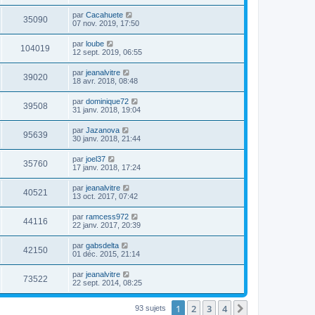
par
Cacahuete
35090
07 nov. 2019, 17:50
par
loube
104019
12 sept. 2019, 06:55
par
jeanalvitre
39020
18 avr. 2018, 08:48
par
dominique72
39508
31 janv. 2018, 19:04
par
Jazanova
95639
30 janv. 2018, 21:44
par
joel37
35760
17 janv. 2018, 17:24
par
jeanalvitre
40521
13 oct. 2017, 07:42
par
ramcess972
44116
22 janv. 2017, 20:39
par
gabsdelta
42150
01 déc. 2015, 21:14
par
jeanalvitre
73522
22 sept. 2014, 08:25
1
2
3
4
Suivante
93 sujets