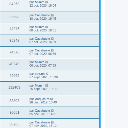
par
Mumm
84253
12 oct. 2020, 18:04
par
Cacahuete
32998
10 oct. 2020, 19:45
par
Mumm
44246
08 oct. 2020, 18:51
par
Cacahuete
35248
07 oct. 2020, 16:39
par
Cacahuete
74376
07 oct. 2020, 06:56
par
Mumm
40249
06 oct. 2020, 07:39
par
tarkam
49965
27 sept. 2020, 16:38
par
Mumm
132403
25 sept. 2020, 18:17
par
jacques m
38803
28 déc. 2019, 13:49
par
Cacahuete
36651
05 déc. 2019, 14:31
par
Cacahuete
38283
07 nov. 2019, 18:12