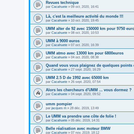
Revues technique
par
Cacahuete
»
09 oct. 2020, 16:41
Là, c'est la meilleure activité du monde !!!
par
Cacahuete
»
10 oct. 2020, 19:45
UMM alter de 92 avec 150000 km pour 9750 eur
par
Cacahuete
»
08 oct. 2020, 10:53
UMM à 9000 euros
par
Cacahuete
»
07 oct. 2020, 16:39
UMM atmo avec 13000 km pour 6800euros
par
Cacahuete
»
04 oct. 2020, 08:38
Quand vous vous plaignez de quelques points de
par
Cacahuete
»
27 sept. 2020, 16:29
UMM 2.5 D de 1992 avec 65000 km
par
Cacahuete
»
26 sept. 2020, 07:54
Alors les chercheurs d'UMM ... vous dormez ?
par
Cacahuete
»
04 sept. 2020, 09:52
umm pompier
par
jacques m
»
28 déc. 2019, 13:49
Le UMM va prendre une côte de folie !
par
Cacahuete
»
05 déc. 2019, 14:31
Belle réalisation avec moteur BMW
par
Cacahuete
»
07 nov. 2019, 18:12