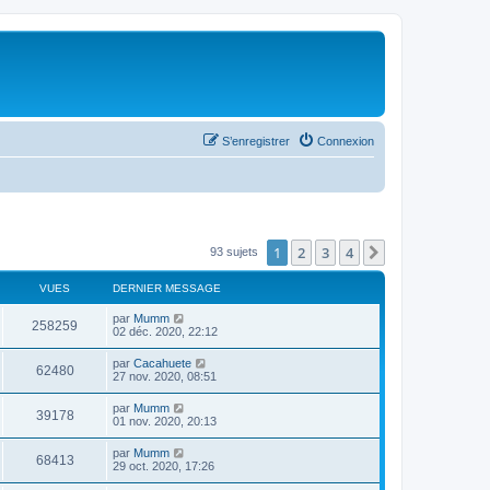
S’enregistrer
Connexion
1
2
3
4
Suivante
93 sujets
VUES
DERNIER MESSAGE
par
Mumm
258259
02 déc. 2020, 22:12
par
Cacahuete
62480
27 nov. 2020, 08:51
par
Mumm
39178
01 nov. 2020, 20:13
par
Mumm
68413
29 oct. 2020, 17:26