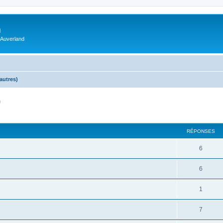
m
 Auverland
autres)
)
RÉPONSES
6
6
1
7