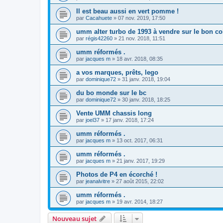
Il est beau aussi en vert pomme !
par
Cacahuete
»
07 nov. 2019, 17:50
umm alter turbo de 1993 à vendre sur le bon co
par
régis42260
»
21 nov. 2018, 11:51
umm réformés .
par
jacques m
»
18 avr. 2018, 08:35
a vos marques, prêts, lego
par
dominique72
»
31 janv. 2018, 19:04
du bo monde sur le bc
par
dominique72
»
30 janv. 2018, 18:25
Vente UMM chassis long
par
joel37
»
17 janv. 2018, 17:24
umm réformés .
par
jacques m
»
13 oct. 2017, 06:31
umm réformés .
par
jacques m
»
21 janv. 2017, 19:29
Photos de P4 en écorché !
par
jeanalvitre
»
27 août 2015, 22:02
umm réformés .
par
jacques m
»
19 avr. 2014, 18:27
Nouveau sujet