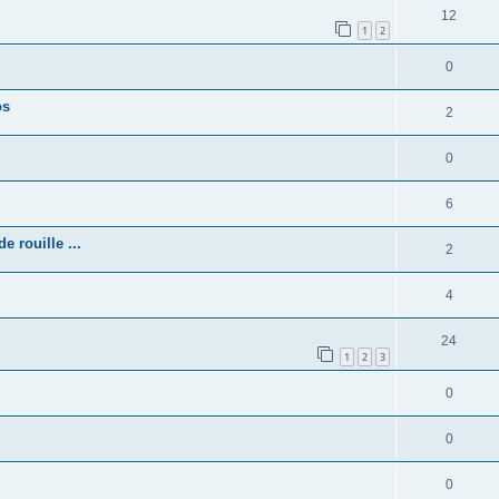
12
1
2
0
os
2
0
6
 rouille ...
2
4
24
1
2
3
0
0
0