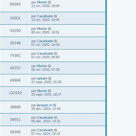
par
Mumm
84264
12 oct. 2020, 18:04
par
Cacahuete
33001
10 oct. 2020, 19:45
par
Mumm
44250
08 oct. 2020, 18:51
par
Cacahuete
35248
07 oct. 2020, 16:39
par
Cacahuete
74381
07 oct. 2020, 06:56
par
Mumm
40252
06 oct. 2020, 07:39
par
tarkam
49966
27 sept. 2020, 16:38
par
Mumm
132419
25 sept. 2020, 18:17
par
jacques m
38806
28 déc. 2019, 13:49
par
Cacahuete
36651
05 déc. 2019, 14:31
par
Cacahuete
38286
07 nov. 2019, 18:12