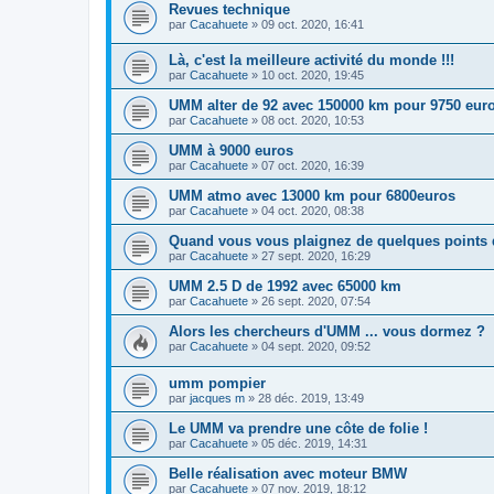
Revues technique
par
Cacahuete
»
09 oct. 2020, 16:41
Là, c'est la meilleure activité du monde !!!
par
Cacahuete
»
10 oct. 2020, 19:45
UMM alter de 92 avec 150000 km pour 9750 eur
par
Cacahuete
»
08 oct. 2020, 10:53
UMM à 9000 euros
par
Cacahuete
»
07 oct. 2020, 16:39
UMM atmo avec 13000 km pour 6800euros
par
Cacahuete
»
04 oct. 2020, 08:38
Quand vous vous plaignez de quelques points de
par
Cacahuete
»
27 sept. 2020, 16:29
UMM 2.5 D de 1992 avec 65000 km
par
Cacahuete
»
26 sept. 2020, 07:54
Alors les chercheurs d'UMM ... vous dormez ?
par
Cacahuete
»
04 sept. 2020, 09:52
umm pompier
par
jacques m
»
28 déc. 2019, 13:49
Le UMM va prendre une côte de folie !
par
Cacahuete
»
05 déc. 2019, 14:31
Belle réalisation avec moteur BMW
par
Cacahuete
»
07 nov. 2019, 18:12