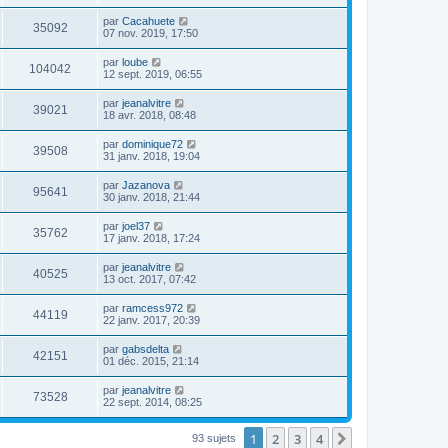
par
Cacahuete
35092
07 nov. 2019, 17:50
par
loube
104042
12 sept. 2019, 06:55
par
jeanalvitre
39021
18 avr. 2018, 08:48
par
dominique72
39508
31 janv. 2018, 19:04
par
Jazanova
95641
30 janv. 2018, 21:44
par
joel37
35762
17 janv. 2018, 17:24
par
jeanalvitre
40525
13 oct. 2017, 07:42
par
ramcess972
44119
22 janv. 2017, 20:39
par
gabsdelta
42151
01 déc. 2015, 21:14
par
jeanalvitre
73528
22 sept. 2014, 08:25
1
2
3
4
Suivante
93 sujets