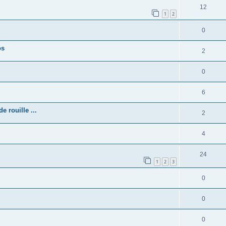
12
1
2
0
os
2
0
6
 rouille ...
2
4
24
1
2
3
0
0
0