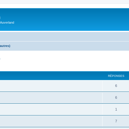
m
 Auverland
autres)
)
RÉPONSES
6
6
1
7