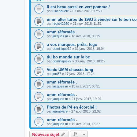
Il est beau aussi en vert pomme !
par
Cacahuete
»
07 nov. 2019, 17:50
umm alter turbo de 1993 à vendre sur le bon co
par
régis42260
»
21 nov. 2018, 11:51
umm réformés .
par
jacques m
»
18 avr. 2018, 08:35
a vos marques, prêts, lego
par
dominique72
»
31 janv. 2018, 19:04
du bo monde sur le bc
par
dominique72
»
30 janv. 2018, 18:25
Vente UMM chassis long
par
joel37
»
17 janv. 2018, 17:24
umm réformés .
par
jacques m
»
13 oct. 2017, 06:31
umm réformés .
par
jacques m
»
21 janv. 2017, 19:29
Photos de P4 en écorché !
par
jeanalvitre
»
27 août 2015, 22:02
umm réformés .
par
jacques m
»
19 avr. 2014, 18:27
Nouveau sujet