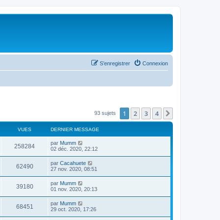
S’enregistrer
Connexion
1
2
3
4
Suivante
93 sujets
VUES
DERNIER MESSAGE
par
Mumm
258284
02 déc. 2020, 22:12
par
Cacahuete
62490
27 nov. 2020, 08:51
par
Mumm
39180
01 nov. 2020, 20:13
par
Mumm
68451
29 oct. 2020, 17:26