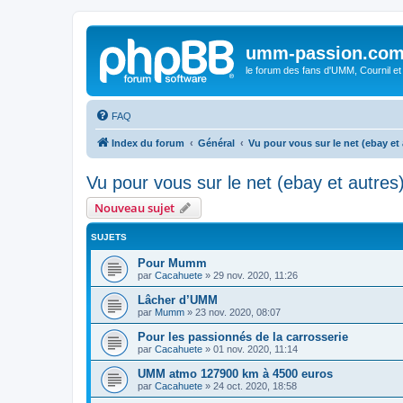
umm-passion.co
le forum des fans d'UMM, Cournil et
FAQ
Index du forum
Général
Vu pour vous sur le net (ebay et 
Vu pour vous sur le net (ebay et autres
Nouveau sujet
SUJETS
Pour Mumm
par
Cacahuete
»
29 nov. 2020, 11:26
Lâcher d’UMM
par
Mumm
»
23 nov. 2020, 08:07
Pour les passionnés de la carrosserie
par
Cacahuete
»
01 nov. 2020, 11:14
UMM atmo 127900 km à 4500 euros
par
Cacahuete
»
24 oct. 2020, 18:58