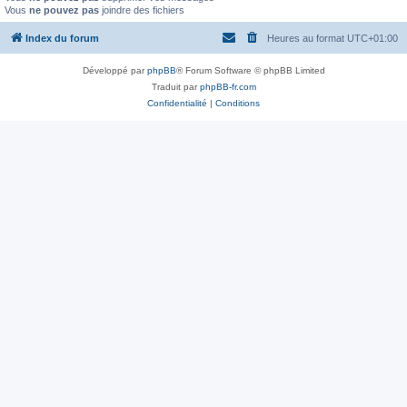
Vous
ne pouvez pas
joindre des fichiers
Index du forum
Heures au format
UTC+01:00
Développé par
phpBB
® Forum Software © phpBB Limited
Traduit par
phpBB-fr.com
Confidentialité
|
Conditions