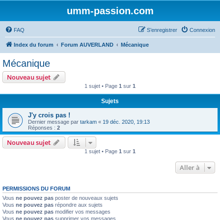
umm-passion.com
FAQ
S’enregistrer
Connexion
Index du forum
Forum AUVERLAND
Mécanique
Mécanique
Nouveau sujet
1 sujet • Page
1
sur
1
Sujets
J'y crois pas !
Dernier message par
tarkam
«
19 déc. 2020, 19:13
Réponses :
2
Nouveau sujet
1 sujet • Page
1
sur
1
Aller à
PERMISSIONS DU FORUM
Vous
ne pouvez pas
poster de nouveaux sujets
Vous
ne pouvez pas
répondre aux sujets
Vous
ne pouvez pas
modifier vos messages
Vous
ne pouvez pas
supprimer vos messages