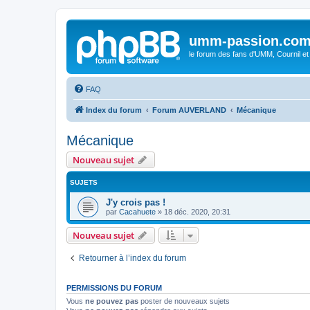
umm-passion.co
le forum des fans d'UMM, Cournil et
FAQ
Index du forum
Forum AUVERLAND
Mécanique
Mécanique
Nouveau sujet
SUJETS
J'y crois pas !
par
Cacahuete
»
18 déc. 2020, 20:31
Nouveau sujet
Retourner à l’index du forum
PERMISSIONS DU FORUM
Vous
ne pouvez pas
poster de nouveaux sujets