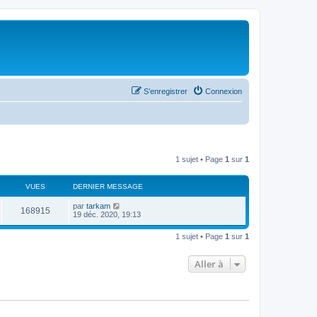
S’enregistrer
Connexion
1 sujet • Page
1
sur
1
VUES
DERNIER MESSAGE
par
tarkam
168915
19 déc. 2020, 19:13
1 sujet • Page
1
sur
1
Aller à