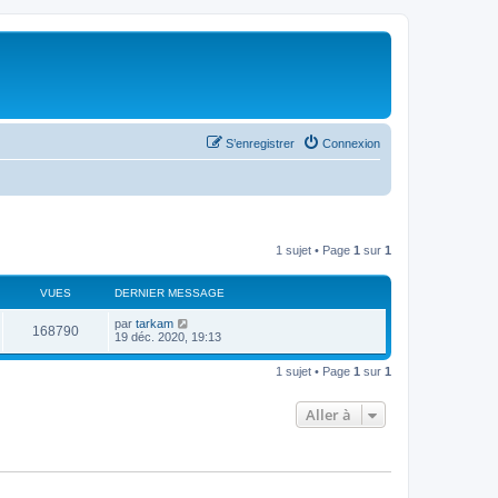
S’enregistrer
Connexion
1 sujet • Page
1
sur
1
VUES
DERNIER MESSAGE
par
tarkam
168790
19 déc. 2020, 19:13
1 sujet • Page
1
sur
1
Aller à