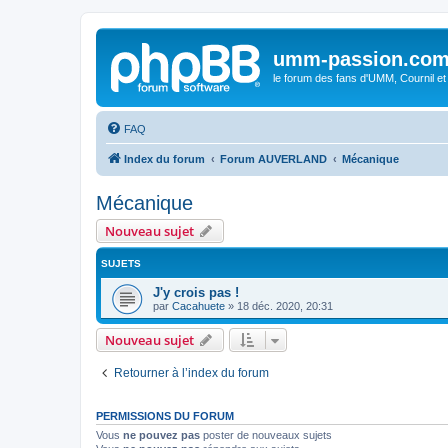
umm-passion.co
le forum des fans d'UMM, Cournil et
FAQ
Index du forum
Forum AUVERLAND
Mécanique
Mécanique
Nouveau sujet
SUJETS
J'y crois pas !
par
Cacahuete
»
18 déc. 2020, 20:31
Nouveau sujet
Retourner à l’index du forum
PERMISSIONS DU FORUM
Vous
ne pouvez pas
poster de nouveaux sujets