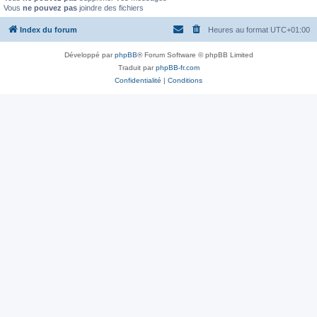
Vous
ne pouvez pas
joindre des fichiers
Index du forum
Heures au format
UTC+01:00
Développé par
phpBB
® Forum Software © phpBB Limited
Traduit par
phpBB-fr.com
Confidentialité
|
Conditions