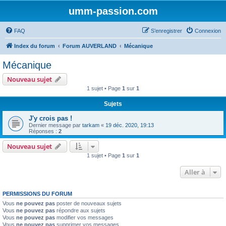
umm-passion.com
FAQ
S’enregistrer
Connexion
Index du forum
Forum AUVERLAND
Mécanique
Mécanique
Nouveau sujet
1 sujet • Page
1
sur
1
Sujets
J'y crois pas !
Dernier message par
tarkam
«
19 déc. 2020, 19:13
Réponses :
2
Nouveau sujet
1 sujet • Page
1
sur
1
Aller à
PERMISSIONS DU FORUM
Vous
ne pouvez pas
poster de nouveaux sujets
Vous
ne pouvez pas
répondre aux sujets
Vous
ne pouvez pas
modifier vos messages
Vous
ne pouvez pas
supprimer vos messages