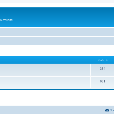
m
 Auverland
SUJETS
384
631
Nou