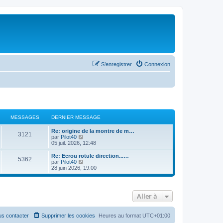
S’enregistrer
Connexion
MESSAGES
DERNIER MESSAGE
Re: origine de la montre de m…
3121
V
par
Pilot40
o
05 juil. 2026, 12:48
i
r
Re: Ecrou rotule direction...…
5362
l
V
par
Pilot40
e
o
28 juin 2026, 19:00
d
i
e
r
r
l
n
e
Aller à
i
d
e
e
r
r
m
n
s contacter
Supprimer les cookies
Heures au format
UTC+01:00
e
i